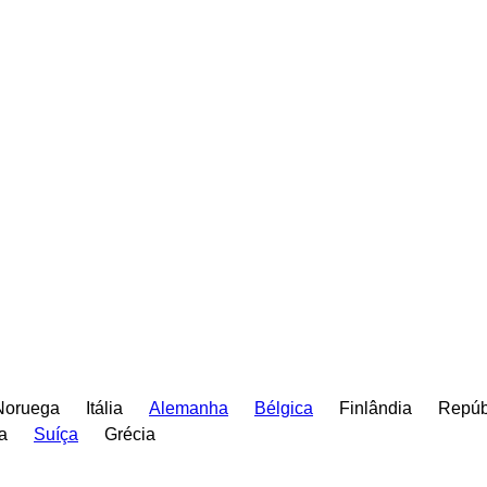
Noruega
Itália
Alemanha
Bélgica
Finlândia
Repúb
a
Suíça
Grécia