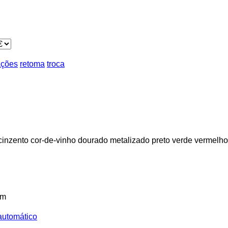
ações
retoma
troca
cinzento
cor-de-vinho
dourado
metalizado
preto
verde
vermelho
km
automático