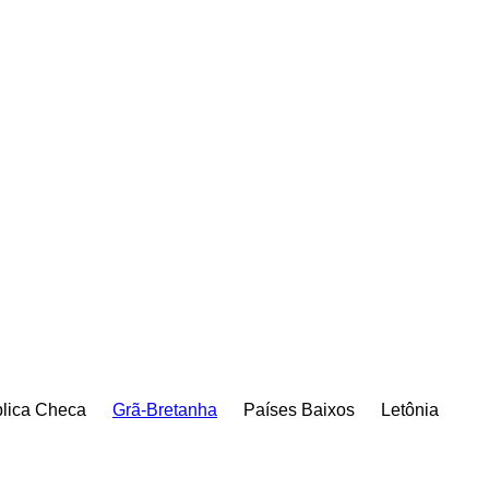
lica Checa
Grã-Bretanha
Países Baixos
Letônia