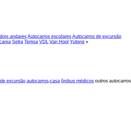
 dois andares
Autocarros escolares
Autocarros de excursão
cania
Setra
Temsa
VDL
Van Hool
Yutong
»
 de excursão
autocarros-casa
ônibus médicos
outros autocarros