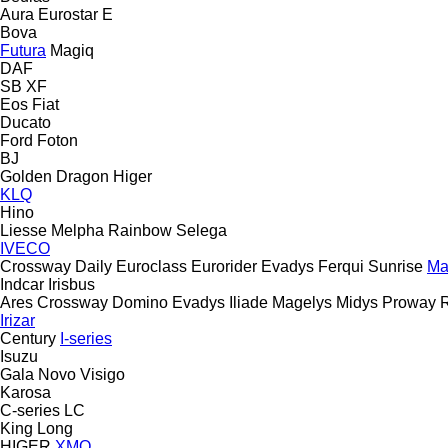
Aura
Eurostar E
Bova
Futura
Magiq
DAF
SB
XF
Eos
Fiat
Ducato
Ford
Foton
BJ
Golden Dragon
Higer
KLQ
Hino
Liesse
Melpha
Rainbow
Selega
IVECO
Crossway
Daily
Euroclass
Eurorider
Evadys
Ferqui Sunrise
Ma
Indcar
Irisbus
Ares
Crossway
Domino
Evadys
Iliade
Magelys
Midys
Proway
Irizar
Century
I-series
Isuzu
Gala
Novo
Visigo
Karosa
C-series
LC
King Long
HIGER
XMQ