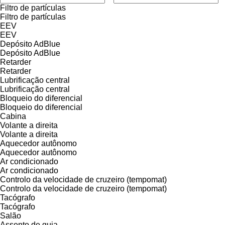
Filtro de partículas
Filtro de partículas
EEV
EEV
Depósito AdBlue
Depósito AdBlue
Retarder
Retarder
Lubrificação central
Lubrificação central
Bloqueio do diferencial
Bloqueio do diferencial
Cabina
Volante a direita
Volante a direita
Aquecedor autônomo
Aquecedor autônomo
Ar condicionado
Ar condicionado
Controlo da velocidade de cruzeiro (tempomat)
Controlo da velocidade de cruzeiro (tempomat)
Tacógrafo
Tacógrafo
Salão
Assento de guia