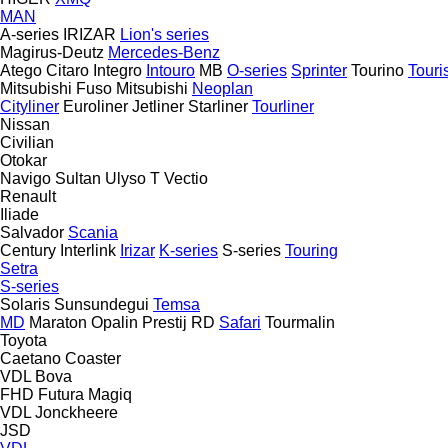
MAN
A-series
IRIZAR
Lion's series
Magirus-Deutz
Mercedes-Benz
Atego
Citaro
Integro
Intouro
MB
O-series
Sprinter
Tourino
Tour
Mitsubishi Fuso
Mitsubishi
Neoplan
Cityliner
Euroliner
Jetliner
Starliner
Tourliner
Nissan
Civilian
Otokar
Navigo
Sultan
Ulyso T
Vectio
Renault
Iliade
Salvador
Scania
Century
Interlink
Irizar
K-series
S-series
Touring
Setra
S-series
Solaris
Sunsundegui
Temsa
MD
Maraton
Opalin
Prestij
RD
Safari
Tourmalin
Toyota
Caetano
Coaster
VDL Bova
FHD
Futura
Magiq
VDL Jonckheere
JSD