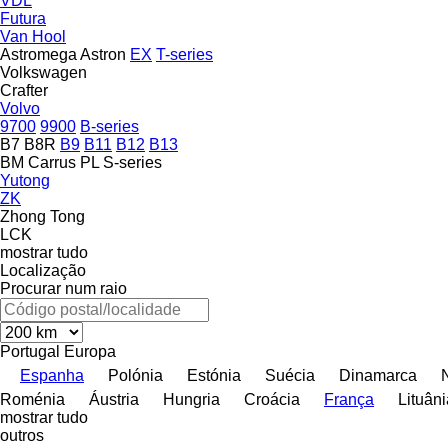
VDL
Futura
Van Hool
Astromega
Astron
EX
T-series
Volkswagen
Crafter
Volvo
9700
9900
B-series
B7
B8R
B9
B11
B12
B13
BM
Carrus
PL
S-series
Yutong
ZK
Zhong Tong
LCK
mostrar tudo
Localização
Procurar num raio
Portugal
Europa
Espanha
Polónia
Estónia
Suécia
Dinamarca
Roménia
Áustria
Hungria
Croácia
França
Lituâni
mostrar tudo
outros