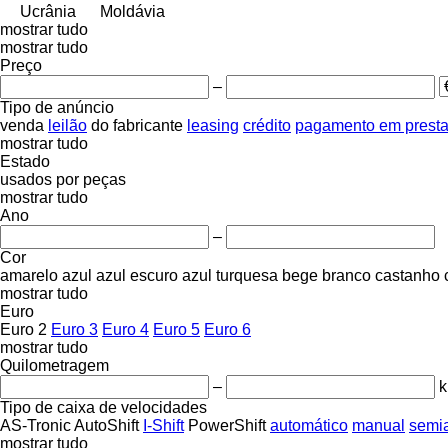
Ucrânia
Moldávia
mostrar tudo
mostrar tudo
Preço
–
Tipo de anúncio
venda
leilão
do fabricante
leasing
crédito
pagamento em prest
mostrar tudo
Estado
usados
por peças
mostrar tudo
Ano
–
Cor
amarelo
azul
azul escuro
azul turquesa
bege
branco
castanho
mostrar tudo
Euro
Euro 2
Euro 3
Euro 4
Euro 5
Euro 6
mostrar tudo
Quilometragem
–
Tipo de caixa de velocidades
AS-Tronic
AutoShift
I-Shift
PowerShift
automático
manual
semi
mostrar tudo