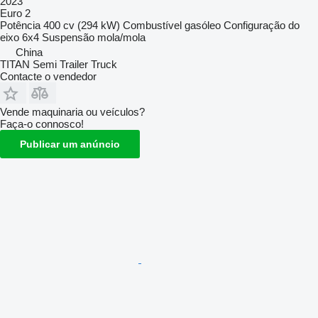
2023
Euro 2
Potência
400 cv (294 kW)
Combustível
gasóleo
Configuração do
eixo
6x4
Suspensão
mola/mola
China
TITAN Semi Trailer Truck
Contacte o vendedor
Vende maquinaria ou veículos?
Faça-o connosco!
Publicar um anúncio