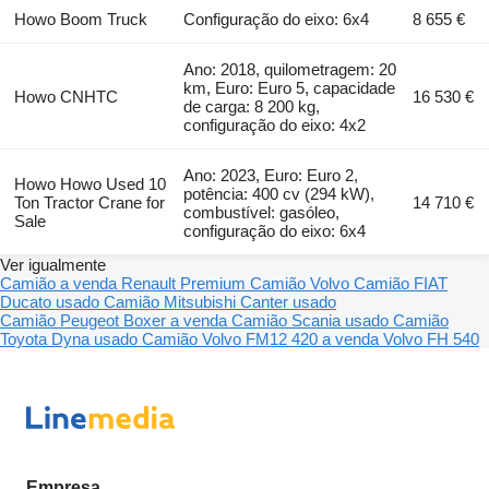
Howo Boom Truck
Configuração do eixo: 6x4
8 655 €
Ano: 2018, quilometragem: 20
km, Euro: Euro 5, capacidade
Howo CNHTC
16 530 €
de carga: 8 200 kg,
configuração do eixo: 4x2
Ano: 2023, Euro: Euro 2,
Howo Howo Used 10
potência: 400 cv (294 kW),
Ton Tractor Crane for
14 710 €
combustível: gasóleo,
Sale
configuração do eixo: 6x4
Ver igualmente
Camião a venda
Renault Premium
Camião Volvo
Camião FIAT
Ducato usado
Camião Mitsubishi Canter usado
Camião Peugeot Boxer a venda
Camião Scania usado
Camião
Toyota Dyna usado
Camião Volvo FM12 420 a venda
Volvo FH 540
Empresa