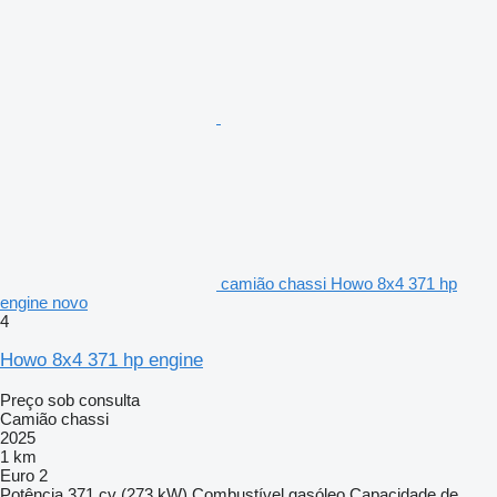
camião chassi Howo 8x4 371 hp
engine novo
4
Howo 8x4 371 hp engine
Preço sob consulta
Camião chassi
2025
1 km
Euro 2
Potência
371 cv (273 kW)
Combustível
gasóleo
Capacidade de