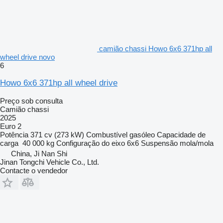
camião chassi Howo 6x6 371hp all
wheel drive novo
6
Howo 6x6 371hp all wheel drive
Preço sob consulta
Camião chassi
2025
Euro 2
Potência
371 cv (273 kW)
Combustível
gasóleo
Capacidade de
carga
40 000 kg
Configuração do eixo
6x6
Suspensão
mola/mola
China, Ji Nan Shi
Jinan Tongchi Vehicle Co., Ltd.
Contacte o vendedor