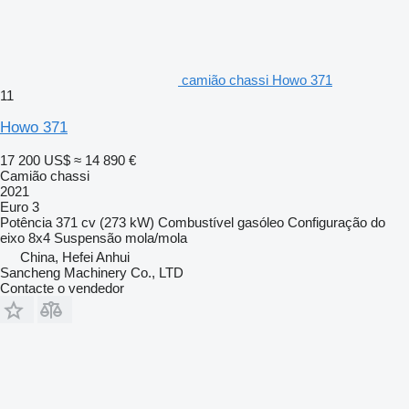
camião chassi Howo 371
11
Howo 371
17 200 US$
≈ 14 890 €
Camião chassi
2021
Euro 3
Potência
371 cv (273 kW)
Combustível
gasóleo
Configuração do
eixo
8x4
Suspensão
mola/mola
China, Hefei Anhui
Sancheng Machinery Co., LTD
Contacte o vendedor