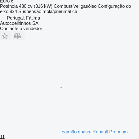
Euro 6
Potência
430 cv (316 kW)
Combustível
gasóleo
Configuração do
eixo
8x4
Suspensão
mola/pneumática
Portugal, Fátima
Autocoelhinhos SA
Contacte o vendedor
camião chassi Renault Premium
11