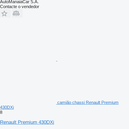
AutoManaiaCar S.A.
Contacte o vendedor
camião chassi Renault Premium
430DXi
8
Renault Premium 430DXi