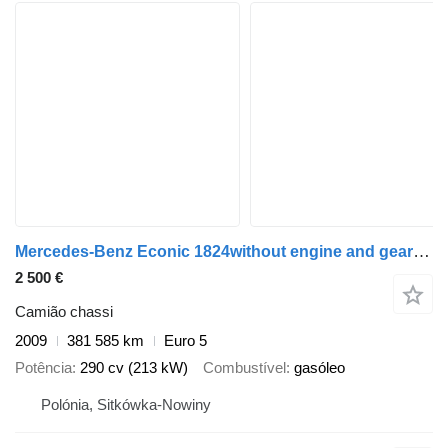
Mercedes-Benz Econic 1824without engine and gearbox chassis frame EURO 5
2 500 €
Camião chassi
2009
381 585 km
Euro 5
Potência
290 cv (213 kW)
Combustível
gasóleo
Polónia, Sitkówka-Nowiny