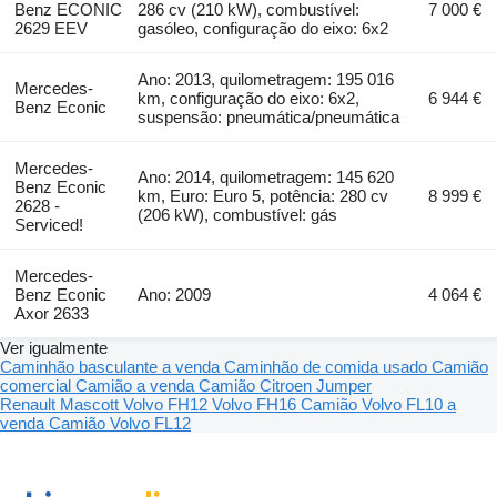
Benz ECONIC
286 cv (210 kW), combustível:
7 000 €
2629 EEV
gasóleo, configuração do eixo: 6x2
Ano: 2013, quilometragem: 195 016
Mercedes-
km, configuração do eixo: 6x2,
6 944 €
Benz Econic
suspensão: pneumática/pneumática
Mercedes-
Ano: 2014, quilometragem: 145 620
Benz Econic
km, Euro: Euro 5, potência: 280 cv
8 999 €
2628 -
(206 kW), combustível: gás
Serviced!
Mercedes-
Benz Econic
Ano: 2009
4 064 €
Axor 2633
Ver igualmente
Caminhão basculante a venda
Caminhão de comida usado
Camião
comercial
Camião a venda
Camião Citroen Jumper
Renault Mascott
Volvo FH12
Volvo FH16
Camião Volvo FL10 a
venda
Camião Volvo FL12