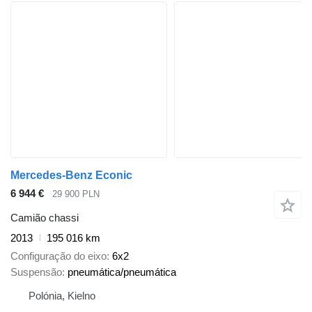
Mercedes-Benz Econic
6 944 €
29 900 PLN
Camião chassi
2013
195 016 km
Configuração do eixo
6x2
Suspensão
pneumática/pneumática
Polónia, Kielno