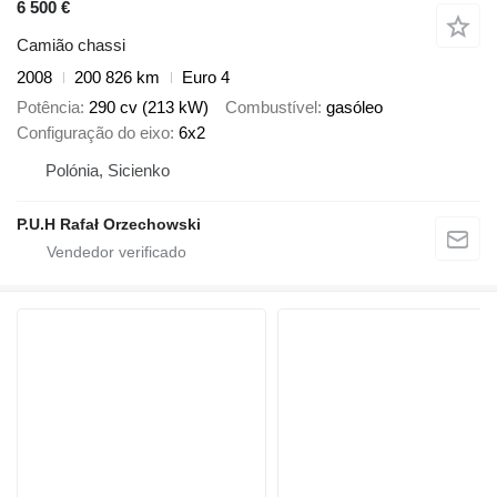
6 500 €
Camião chassi
2008
200 826 km
Euro 4
Potência
290 cv (213 kW)
Combustível
gasóleo
Configuração do eixo
6x2
Polónia, Sicienko
P.U.H Rafał Orzechowski