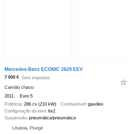
Mercedes-Benz ECONIC 2629 EEV
7 000 €
Sem impostos
Camião chassi
2011
Euro 5
Potência
286 cv (210 kW)
Combustível
gasóleo
Configuração do eixo
6x2
Suspensão
pneumática/pneumática
Lituânia, Plungė