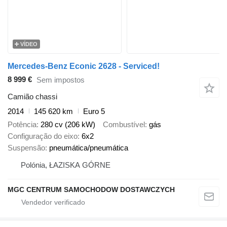
VÍDEO
Mercedes-Benz Econic 2628 - Serviced!
8 999 €
Sem impostos
Camião chassi
2014
145 620 km
Euro 5
Potência
280 cv (206 kW)
Combustível
gás
Configuração do eixo
6x2
Suspensão
pneumática/pneumática
Polónia, ŁAZISKA GÓRNE
MGC CENTRUM SAMOCHODOW DOSTAWCZYCH