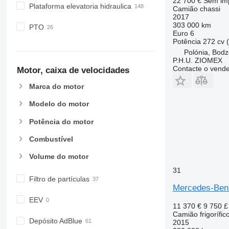
22 700 €
Sem im
Plataforma elevatoria hidraulica
Camião chassi
2017
303 000 km
PTO
Euro 6
Potência
272 cv 
Polónia, Bodz
P.H.U. ZIOMEX
Contacte o vend
Motor, caixa de velocidades
Marca do motor
Modelo do motor
Potência do motor
Combustível
Volume do motor
31
Filtro de partículas
Mercedes-Ben
EEV
11 370 €
9 750 £
Camião frigorífic
Depósito AdBlue
2015