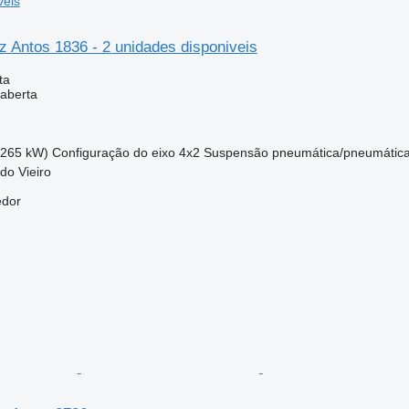
veis
 Antos 1836 - 2 unidades disponiveis
ta
aberta
(265 kW)
Configuração do eixo
4x2
Suspensão
pneumática/pneumátic
 do Vieiro
edor