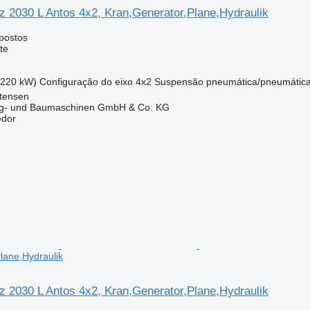
 2030 L Antos 4x2, Kran,Generator,Plane,Hydraulik
postos
te
(220 kW)
Configuração do eixo
4x2
Suspensão
pneumática/pneumátic
ttensen
ug- und Baumaschinen GmbH & Co. KG
edor
lane,Hydraulik
 2030 L Antos 4x2, Kran,Generator,Plane,Hydraulik