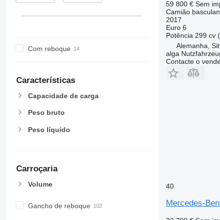
59 800 €
Sem im
Actros 4143
Camião basculan
Actros 4144
2017
Euro 6
Actros 4146
Potência
299 cv 
Actros 4148
Alemanha, Si
Com reboque
alga Nutzfahrze
Actros 4151
Contacte o vend
Actros 4155
Actros 4448
Características
Capacidade de carga
Peso bruto
Peso líquido
Carroçaria
Volume
40
Mercedes-Ben
Gancho de reboque