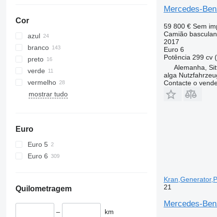
Actros 2663
Arocs 4151
Mercedes-Benz
Actros 2745
Arocs 4243
Cor
59 800 €
Sem im
Actros 3236
Arocs 4851
Camião basculan
azul
Actros 3240
2017
branco
Euro 6
Actros 3241
Potência
299 cv 
preto
Actros 3243
Alemanha, Si
verde
Actros 3244
alga Nutzfahrze
vermelho
Contacte o vend
Actros 3246
mostrar tudo
Actros 3248
Actros 3335
Actros 3336
Euro
Actros 3340
Actros 3341
Euro 5
Actros 3343
Euro 6
Actros 3344
Actros 3346
Kran,Generator,P
21
Quilometragem
Actros 3563
Actros 4140
Mercedes-Benz
–
km
Actros 4141