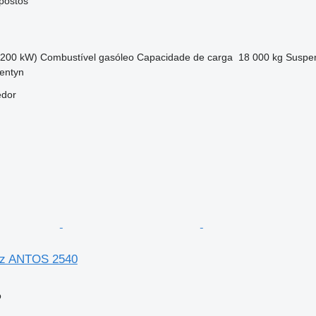
postos
(200 kW)
Combustível
gasóleo
Capacidade de carga
18 000 kg
Suspe
entyn
edor
z ANTOS 2540
o