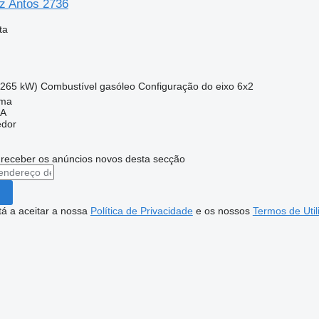
z Antos 2736
ta
(265 kW)
Combustível
gasóleo
Configuração do eixo
6x2
ima
SA
edor
 receber os anúncios novos desta secção
stá a aceitar a nossa
Política de Privacidade
e os nossos
Termos de Util