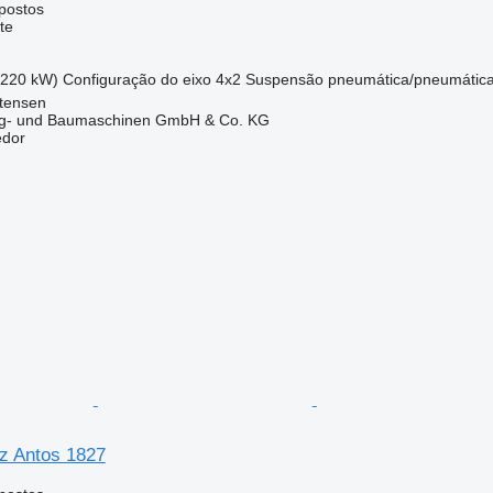
postos
te
(220 kW)
Configuração do eixo
4x2
Suspensão
pneumática/pneumátic
ttensen
ug- und Baumaschinen GmbH & Co. KG
edor
z Antos 1827