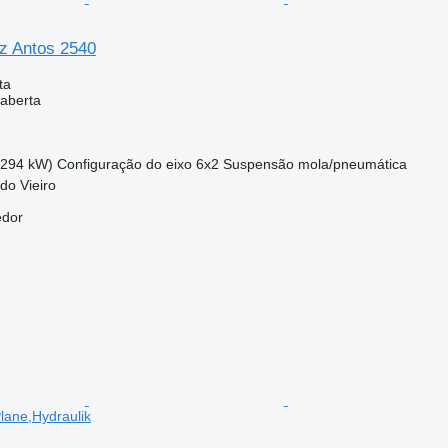
z Antos 2540
ta
aberta
(294 kW)
Configuração do eixo
6x2
Suspensão
mola/pneumática
 do Vieiro
edor
lane,Hydraulik