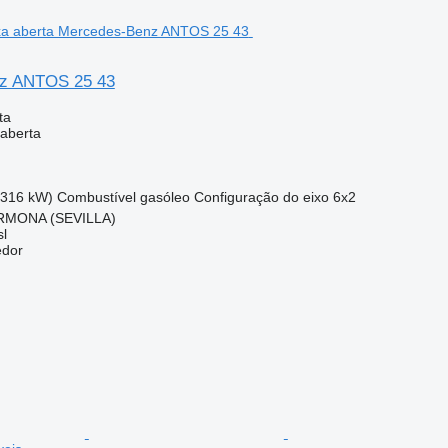
z ANTOS 25 43
ta
aberta
(316 kW)
Combustível
gasóleo
Configuração do eixo
6x2
RMONA (SEVILLA)
l
edor