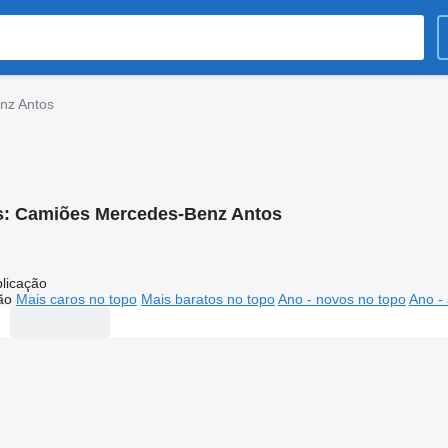
nz Antos
s:
Camiões Mercedes-Benz Antos
licação
ão
Mais caros no topo
Mais baratos no topo
Ano - novos no topo
Ano - 