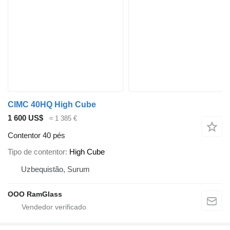
CIMC 40HQ High Cube
1 600 US$
≈ 1 385 €
Contentor 40 pés
Tipo de contentor
High Cube
Uzbequistão, Surum
OOO RamGlass