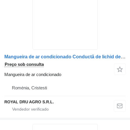
Mangueira de ar condicionado Conductă de lichid de răcire para camião Renault 7482542861 – țeavă dublă, cu coturi și etanșări, lungime aproximativă 45 cm
Preço sob consulta
Mangueira de ar condicionado
Roménia, Cristesti
ROYAL DRU AGRO S.R.L.