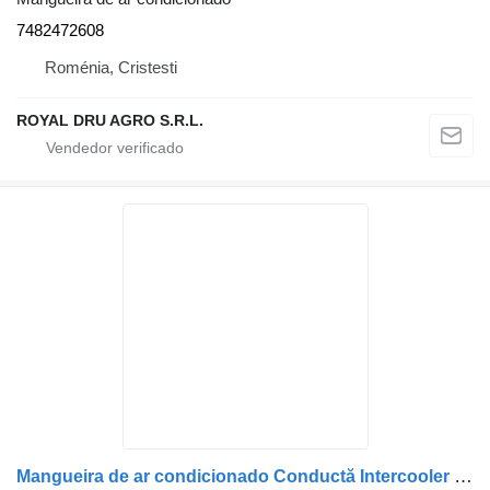
7482472608
Roménia, Cristesti
ROYAL DRU AGRO S.R.L.
Mangueira de ar condicionado Conductă Intercooler 5010553525 para camião Renault – Lungime 45 cm