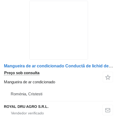
Mangueira de ar condicionado Conductă de lichid de răcire para camião Renault 7482532555 / 7422251163 / 7421903112 / 7421903111 / 7422189526
Preço sob consulta
Mangueira de ar condicionado
Roménia, Cristesti
ROYAL DRU AGRO S.R.L.