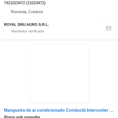
7421023472 (21023472)
Roménia, Cristesti
ROYAL DRU AGRO S.R.L.
Mangueira de ar condicionado Conductă Intercooler 7423132448 para camião Renault 7423132448 (23132448)
Preço sob consulta