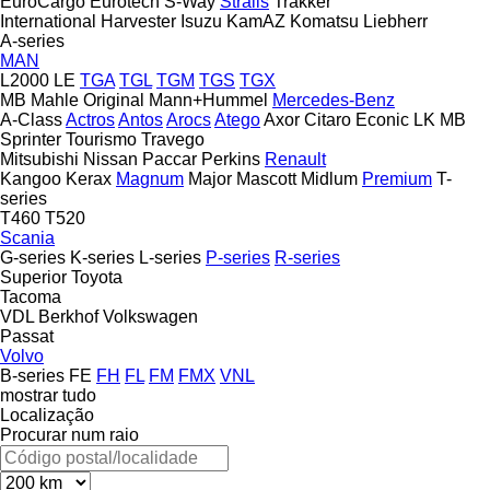
EuroCargo
Eurotech
S-Way
Stralis
Trakker
International Harvester
Isuzu
KamAZ
Komatsu
Liebherr
A-series
MAN
L2000
LE
TGA
TGL
TGM
TGS
TGX
MB
Mahle Original
Mann+Hummel
Mercedes-Benz
A-Class
Actros
Antos
Arocs
Atego
Axor
Citaro
Econic
LK
MB
Sprinter
Tourismo
Travego
Mitsubishi
Nissan
Paccar
Perkins
Renault
Kangoo
Kerax
Magnum
Major
Mascott
Midlum
Premium
T-
series
T460
T520
Scania
G-series
K-series
L-series
P-series
R-series
Superior
Toyota
Tacoma
VDL Berkhof
Volkswagen
Passat
Volvo
B-series
FE
FH
FL
FM
FMX
VNL
mostrar tudo
Localização
Procurar num raio