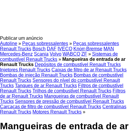
Publicar um anúncio
Autoline
»
Peças sobressalentes
»
Peças sobressalentes
Renault Trucks
Bosch
DAF
IVECO
Knorr-Bremse
MAN
Mercedes-Benz
Scania
Volvo
WABCO
ZF
»
Sistemas de
combustível Renault Trucks
»
Mangueiras de entrada de ar
Renault Trucks
Depósitos de combustível Renault Trucks
Injetores Renault Trucks
Caixas de filtro de ar Renault Trucks
Bombas de injeção Renault Trucks
Bombas de combustível
Renault Trucks
Sensores do nível do combustível Renault
Trucks
Tanques de ar Renault Trucks
Filtros de combustível
Renault Trucks
Trilhos de combustível Renault Trucks
Filtros
de ar Renault Trucks
Mangueiras de combustível Renault
Trucks
Sensores de pressão de combustível Renault Trucks
Carcaças de filtro de combustível Renault Trucks
Centralinas
Renault Trucks
Motores Renault Trucks
»
Mangueiras de entrada de ar