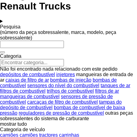
Renault Trucks
Pesquisa
(número da peça sobressalente, marca, modelo, peça
sobressalente)
Categoria
Não foi encontrado nada relacionado com este pedido
depósitos de combustível
injetores
mangueiras de entrada de
ar
caixas de filtro de ar
bombas de injeção
bombas de
combustível
sensores do nível do combustível
tanques de ar
filtros de combustível
trilhos de combustível
filtros de ar
mangueiras de combustível
sensores de pressão de
combustível
carcaças de filtro de combustível
tampas do
depósito de combustível
bombas de combustível de baixa
pressão
reguladores de pressão de combustível
outras peças
sobressalentes do sistema de carburante
mostrar tudo
Categoria de veículo
camiões
camiões tractores
carrinhas