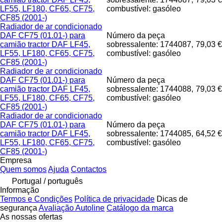
LF55, LF180, CF65, CF75,
combustível: gasóleo
CF85 (2001-)
Radiador de ar condicionado
DAF CF75 (01.01-) para
Número da peça
camião tractor DAF LF45,
sobressalente: 1744087,
79,03 €
LF55, LF180, CF65, CF75,
combustível: gasóleo
CF85 (2001-)
Radiador de ar condicionado
DAF CF75 (01.01-) para
Número da peça
camião tractor DAF LF45,
sobressalente: 1744088,
79,03 €
LF55, LF180, CF65, CF75,
combustível: gasóleo
CF85 (2001-)
Radiador de ar condicionado
DAF CF75 (01.01-) para
Número da peça
camião tractor DAF LF45,
sobressalente: 1744085,
64,52 €
LF55, LF180, CF65, CF75,
combustível: gasóleo
CF85 (2001-)
Empresa
Quem somos
Ajuda
Contactos
Portugal / português
Informação
Termos e Condições
Política de privacidade
Dicas de
segurança
Avaliação Autoline
Catálogo da marca
As nossas ofertas