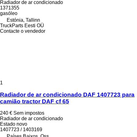
Radiador de ar condicionado
1371355
gasóleo
Estónia, Tallinn
TruckParts Eesti OÜ
Contacte o vendedor
1
Radiador de ar condicionado DAF 1407723 para
camião tractor DAF cf 65
240 €
Sem impostos
Radiador de ar condicionado
Estado
novo
1407723 / 1403169
Países Baixos, Oss