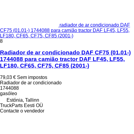
radiador de ar condicionado DAF
CF75 (01.01-) 1744088 para camião tractor DAF LF45, LF55,
LF180, CF65, CF75, CF85 (2001-)
8
Radiador de ar condicionado DAF CF75 (01.01-)
1744088 para camião tractor DAF LF45, LF55,
LF180, CF65, CF75, CF85 (2001-)
79,03 €
Sem impostos
Radiador de ar condicionado
1744088
gasóleo
Estónia, Tallinn
TruckParts Eesti OÜ
Contacte o vendedor