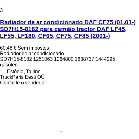
3
Radiador de ar condicionado DAF CF75 (01.01-)
SD7H15-8182 para camião tractor DAF LF45,
LF55, LF180, CF65, CF75, CF85 (2001-)
60,48 €
Sem impostos
Radiador de ar condicionado
SD7H15-8182 1251063 1264800 1638737 1444295
gasóleo
Estónia, Tallinn
TruckParts Eesti OÜ
Contacte o vendedor