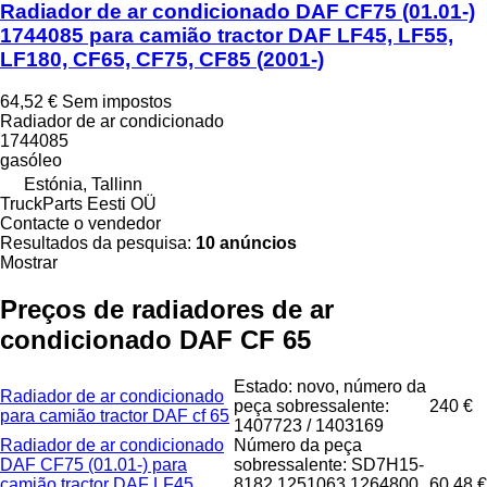
Radiador de ar condicionado DAF CF75 (01.01-)
1744085 para camião tractor DAF LF45, LF55,
LF180, CF65, CF75, CF85 (2001-)
64,52 €
Sem impostos
Radiador de ar condicionado
1744085
gasóleo
Estónia, Tallinn
TruckParts Eesti OÜ
Contacte o vendedor
Resultados da pesquisa:
10 anúncios
Mostrar
Preços de radiadores de ar
condicionado DAF CF 65
Estado: novo, número da
Radiador de ar condicionado
peça sobressalente:
240 €
para camião tractor DAF cf 65
1407723 / 1403169
Radiador de ar condicionado
Número da peça
DAF CF75 (01.01-) para
sobressalente: SD7H15-
camião tractor DAF LF45,
8182 1251063 1264800
60,48 €