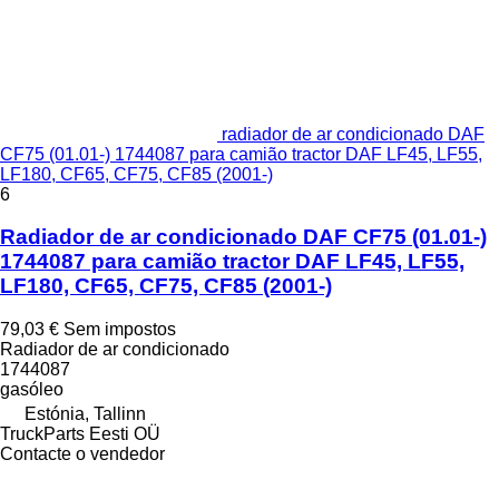
radiador de ar condicionado DAF
CF75 (01.01-) 1744087 para camião tractor DAF LF45, LF55,
LF180, CF65, CF75, CF85 (2001-)
6
Radiador de ar condicionado DAF CF75 (01.01-)
1744087 para camião tractor DAF LF45, LF55,
LF180, CF65, CF75, CF85 (2001-)
79,03 €
Sem impostos
Radiador de ar condicionado
1744087
gasóleo
Estónia, Tallinn
TruckParts Eesti OÜ
Contacte o vendedor