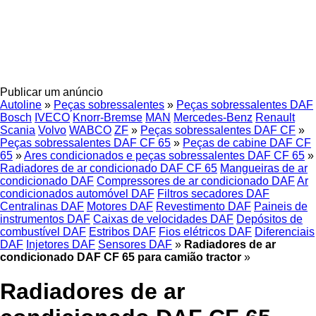
Publicar um anúncio
Autoline
»
Peças sobressalentes
»
Peças sobressalentes DAF
Bosch
IVECO
Knorr-Bremse
MAN
Mercedes-Benz
Renault
Scania
Volvo
WABCO
ZF
»
Peças sobressalentes DAF CF
»
Peças sobressalentes DAF CF 65
»
Peças de cabine DAF CF
65
»
Ares condicionados e peças sobressalentes DAF CF 65
»
Radiadores de ar condicionado DAF CF 65
Mangueiras de ar
condicionado DAF
Compressores de ar condicionado DAF
Ar
condicionados automóvel DAF
Filtros secadores DAF
Centralinas DAF
Motores DAF
Revestimento DAF
Paineis de
instrumentos DAF
Caixas de velocidades DAF
Depósitos de
combustível DAF
Estribos DAF
Fios elétricos DAF
Diferenciais
DAF
Injetores DAF
Sensores DAF
»
Radiadores de ar
condicionado DAF CF 65 para camião tractor
»
Radiadores de ar