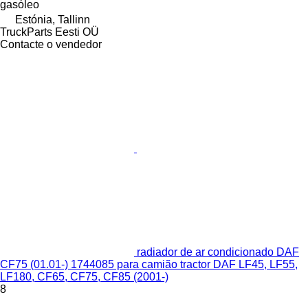
gasóleo
Estónia, Tallinn
TruckParts Eesti OÜ
Contacte o vendedor
radiador de ar condicionado DAF
CF75 (01.01-) 1744085 para camião tractor DAF LF45, LF55,
LF180, CF65, CF75, CF85 (2001-)
8