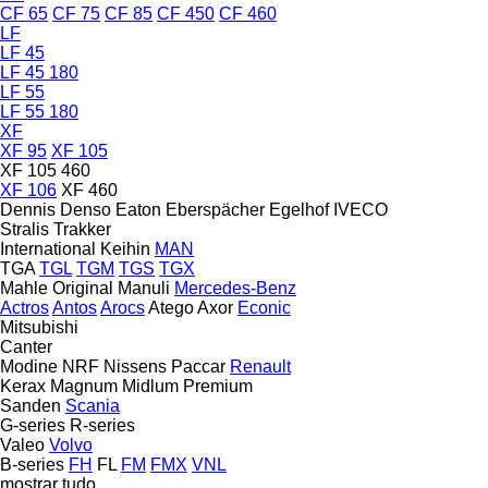
CF 65
CF 75
CF 85
CF 450
CF 460
LF
LF 45
LF 45 180
LF 55
LF 55 180
XF
XF 95
XF 105
XF 105 460
XF 106
XF 460
Dennis
Denso
Eaton
Eberspächer
Egelhof
IVECO
Stralis
Trakker
International
Keihin
MAN
TGA
TGL
TGM
TGS
TGX
Mahle Original
Manuli
Mercedes-Benz
Actros
Antos
Arocs
Atego
Axor
Econic
Mitsubishi
Canter
Modine
NRF
Nissens
Paccar
Renault
Kerax
Magnum
Midlum
Premium
Sanden
Scania
G-series
R-series
Valeo
Volvo
B-series
FH
FL
FM
FMX
VNL
mostrar tudo