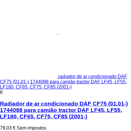
radiador de ar condicionado DAF
CF75 (01.01-) 1744088 para camião tractor DAF LF45, LF55,
LF180, CF65, CF75, CF85 (2001-)
8
Radiador de ar condicionado DAF CF75 (01.01-)
1744088 para camião tractor DAF LF45, LF55,
LF180, CF65, CF75, CF85 (2001-)
79,03 €
Sem impostos