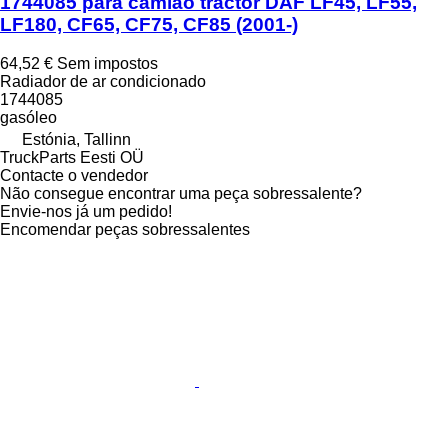
1744085 para camião tractor DAF LF45, LF55,
LF180, CF65, CF75, CF85 (2001-)
64,52 €
Sem impostos
Radiador de ar condicionado
1744085
gasóleo
Estónia, Tallinn
TruckParts Eesti OÜ
Contacte o vendedor
Não consegue encontrar uma peça sobressalente?
Envie-nos já um pedido!
Encomendar peças sobressalentes