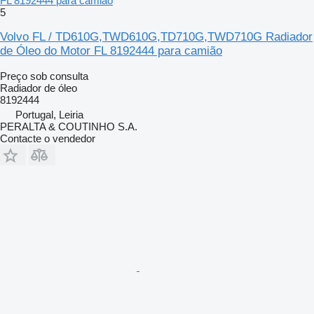
FL 8192444 para camião
5
Volvo FL / TD610G,TWD610G,TD710G,TWD710G Radiador
de Óleo do Motor FL 8192444 para camião
Preço sob consulta
Radiador de óleo
8192444
Portugal, Leiria
PERALTA & COUTINHO S.A.
Contacte o vendedor