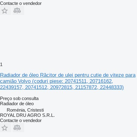
Contacte o vendedor
1
Radiador de óleo Răcitor de ulei pentru cutie de viteze para
camião Volvo (coduri piese: 20741511, 20716162,
22439157, 20741512, 20972815, 21157872, 22448333)
Preço sob consulta
Radiador de óleo
Roménia, Cristesti
ROYAL DRU AGRO S.R.L.
Contacte o vendedor