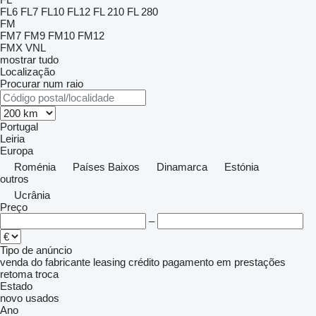
FL6
FL7
FL10
FL12
FL 210
FL 280
FM
FM7
FM9
FM10
FM12
FMX
VNL
mostrar tudo
Localização
Procurar num raio
Portugal
Leiria
Europa
Roménia
Países Baixos
Dinamarca
Estónia
outros
Ucrânia
Preço
–
Tipo de anúncio
venda
do fabricante
leasing
crédito
pagamento em prestações
retoma
troca
Estado
novo
usados
Ano