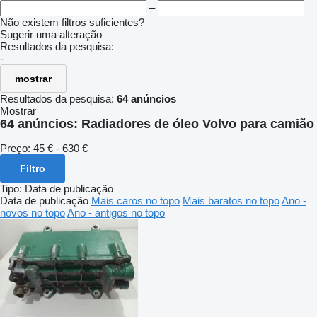
–
Não existem filtros suficientes?
Sugerir uma alteração
Resultados da pesquisa:
-
mostrar
Resultados da pesquisa:
64 anúncios
Mostrar
64 anúncios:
Radiadores de óleo Volvo para camião
Preço:
45 € - 630 €
Filtro
Tipo
:
Data de publicação
Data de publicação
Mais caros no topo
Mais baratos no topo
Ano -
novos no topo
Ano - antigos no topo