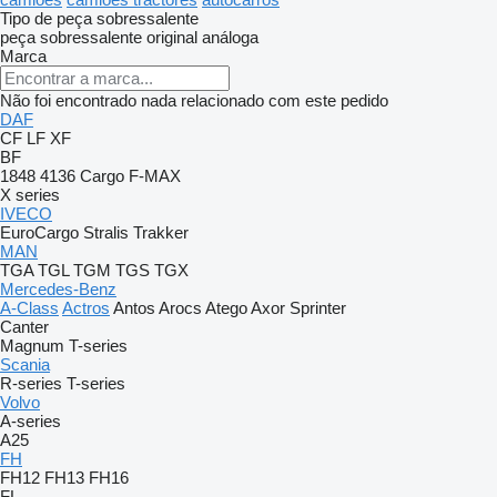
Tipo de peça sobressalente
peça sobressalente original
análoga
Marca
Não foi encontrado nada relacionado com este pedido
DAF
CF
LF
XF
BF
1848
4136
Cargo
F-MAX
X series
IVECO
EuroCargo
Stralis
Trakker
MAN
TGA
TGL
TGM
TGS
TGX
Mercedes-Benz
A-Class
Actros
Antos
Arocs
Atego
Axor
Sprinter
Canter
Magnum
T-series
Scania
R-series
T-series
Volvo
A-series
A25
FH
FH12
FH13
FH16
FL