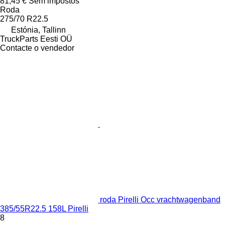
81,45 €
Sem impostos
Roda
275/70 R22.5
Estónia, Tallinn
TruckParts Eesti OÜ
Contacte o vendedor
roda Pirelli Occ vrachtwagenband
385/55R22.5 158L Pirelli
8