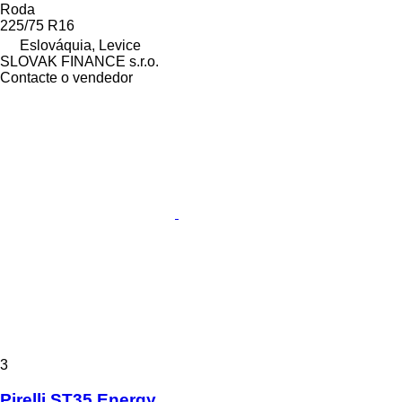
Roda
225/75 R16
Eslováquia, Levice
SLOVAK FINANCE s.r.o.
Contacte o vendedor
3
Pirelli ST35 Energy