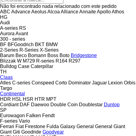
Não foi encontrado nada relacionado com este pedido
ABC
Advance
Aeolus
Alcoa
Alliance
Annaite
Apollo
Athos
HG
Audi
A-series
RS
Aurora
Avant
300 - series
BF
BFGoodrich
BKT
BMW
2-Series
R-Series
X-Series
Barum
Beco
Bomann
Boss
Boto
Bridgestone
Blizzak W
M729
R-series
R164
R297
Bulldog
Case
Caterpillar
TH
Claas
Atles
C-series
Conspeed
Corto
Dominator
Jaguar
Lexion
Orbis
Targo
Continental
HDR
HSL
HSR
HTR
MPT
Cordiant
DAF
Daewoo
Double Coin
Doublestar
Dunlop
SP
Eurowagon
Falken
Fendt
F-series
Vario
Ferrari
Fiat
Firestone
Fulda
Galaxy
General
General
Giant
Giant
Giti
Goodride
Goodyear