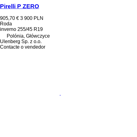
Pirelli P ZERO
905,70 €
3 900 PLN
Roda
inverno
255/45 R19
Polónia, Główczyce
Ulenberg Sp. z o.o.
Contacte o vendedor