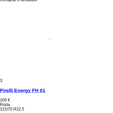
3
Pirelli Energy FH 01
200 €
Roda
315/70 R22.5