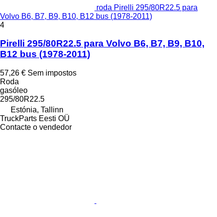
roda Pirelli 295/80R22.5 para
Volvo B6, B7, B9, B10, B12 bus (1978-2011)
4
Pirelli 295/80R22.5 para Volvo B6, B7, B9, B10,
B12 bus (1978-2011)
57,26 €
Sem impostos
Roda
gasóleo
295/80R22.5
Estónia, Tallinn
TruckParts Eesti OÜ
Contacte o vendedor