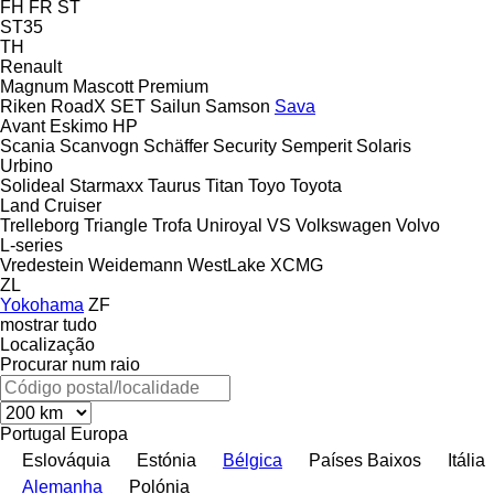
FH
FR
ST
ST35
TH
Renault
Magnum
Mascott
Premium
Riken
RoadX
SET
Sailun
Samson
Sava
Avant
Eskimo HP
Scania
Scanvogn
Schäffer
Security
Semperit
Solaris
Urbino
Solideal
Starmaxx
Taurus
Titan
Toyo
Toyota
Land Cruiser
Trelleborg
Triangle
Trofa
Uniroyal
VS
Volkswagen
Volvo
L-series
Vredestein
Weidemann
WestLake
XCMG
ZL
Yokohama
ZF
mostrar tudo
Localização
Procurar num raio
Portugal
Europa
Eslováquia
Estónia
Bélgica
Países Baixos
Itália
Alemanha
Polónia