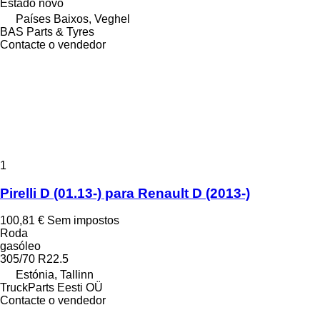
Estado
novo
Países Baixos, Veghel
BAS Parts & Tyres
Contacte o vendedor
1
Pirelli D (01.13-) para Renault D (2013-)
100,81 €
Sem impostos
Roda
gasóleo
305/70 R22.5
Estónia, Tallinn
TruckParts Eesti OÜ
Contacte o vendedor