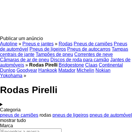
Publicar um anúncio
Autoline
»
Pneus e jantes
»
Rodas
Pneus de camiões
Pneus
de automóvel
Pneus de ligeiros
Pneus de autocarros
Tampas
centrais de jante
Tampões de pneu
Correntes de neve
Câmaras de ar de pneu
Discos de roda para camião
Jantes de
automóveis
»
Rodas Pirelli
Bridgestone
Claas
Continental
Dunlop
Goodyear
Hankook
Matador
Michelin
Nokian
Yokohama
»
Rodas Pirelli
Categoria
pneus de camiões
rodas
pneus de ligeiros
pneus de automóvel
mostrar tudo
Marca