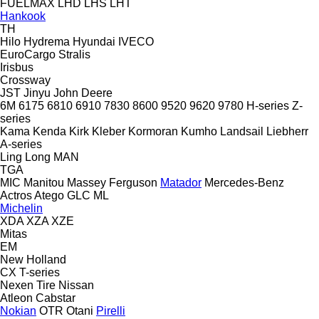
FUELMAX
LHD
LHS
LHT
Hankook
TH
Hilo
Hydrema
Hyundai
IVECO
EuroCargo
Stralis
Irisbus
Crossway
JST
Jinyu
John Deere
6M
6175
6810
6910
7830
8600
9520
9620
9780
H-series
Z-
series
Kama
Kenda
Kirk
Kleber
Kormoran
Kumho
Landsail
Liebherr
A-series
Ling Long
MAN
TGA
MIC
Manitou
Massey Ferguson
Matador
Mercedes-Benz
Actros
Atego
GLC
ML
Michelin
XDA
XZA
XZE
Mitas
EM
New Holland
CX
T-series
Nexen Tire
Nissan
Atleon
Cabstar
Nokian
OTR
Otani
Pirelli