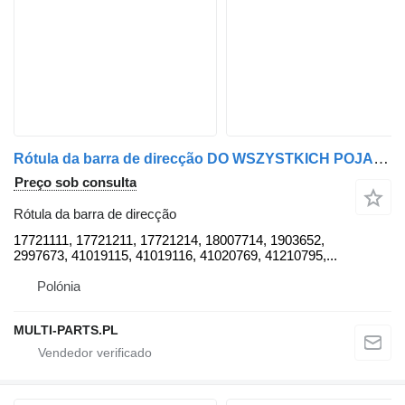
Rótula da barra de direcção DO WSZYSTKICH POJAZDÓW 17721111 para IVECO
Preço sob consulta
Rótula da barra de direcção
17721111, 17721211, 17721214, 18007714, 1903652,
2997673, 41019115, 41019116, 41020769, 41210795,...
Polónia
MULTI-PARTS.PL