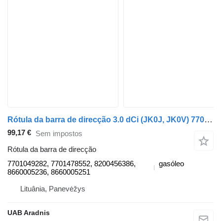
Rótula da barra de direcção 3.0 dCi (JK0J, JK0V) 7701049282 para carro Renault ESPACE IV (JK0/1_)
99,17 €
Sem impostos
Rótula da barra de direcção
7701049282, 7701478552, 8200456386,
gasóleo
8660005236, 8660005251
Lituânia, Panevėžys
UAB Aradnis