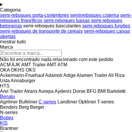
Categoria
semi-reboques porta-contentores
semirreboques cisterna
semi-
reboques frigoríficos
semi-reboques baixas
semi-reboques
betoneiras
semi-reboques basculantes
semi-reboques furgões
semi-reboques de transporte de cereais
semi-reboques caixas
abertas
mostrar tudo
Marca
Não foi encontrado nada relacionado com este pedido
ACM
AJK
AMT Trailer
AMT
ATM
OKA
OKHS
OKS
Ackermann-Fruehauf
Adamoli
Adige
Alamen Trailer
Ali Riza
Usta
Annaburger
HTS
Arel Trailer
Atrans
Aurepa
Aydeniz Dorse
BFG
BMI
Bartoletti
Benalu
Agriliner
Bulkliner
C-series
Landliner
Optiliner
T-series
Benders
Berg
Berger
N-series
Bodex
KIS
Brantner