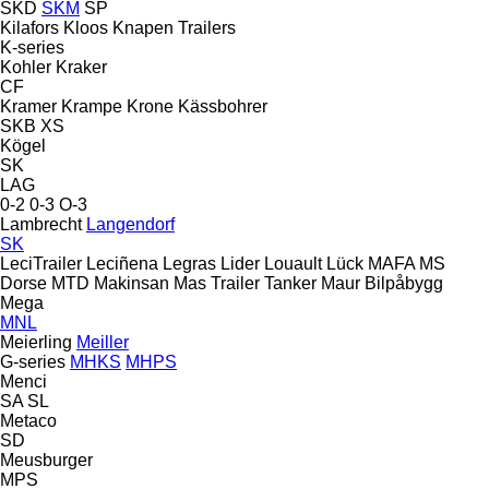
SKD
SKM
SP
Kilafors
Kloos
Knapen Trailers
K-series
Kohler
Kraker
CF
Kramer
Krampe
Krone
Kässbohrer
SKB
XS
Kögel
SK
LAG
0-2
0-3
O-3
Lambrecht
Langendorf
SK
LeciTrailer
Leciñena
Legras
Lider
Louault
Lück
MAFA
MS
Dorse
MTD
Makinsan
Mas Trailer Tanker
Maur Bilpåbygg
Mega
MNL
Meierling
Meiller
G-series
MHKS
MHPS
Menci
SA
SL
Metaco
SD
Meusburger
MPS