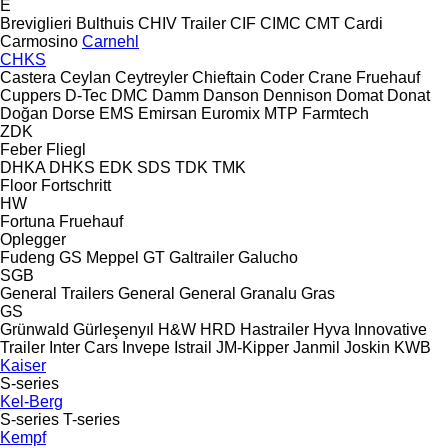
E
Breviglieri
Bulthuis
CHIV Trailer
CIF
CIMC
CMT
Cardi
Carmosino
Carnehl
CHKS
Castera
Ceylan
Ceytreyler
Chieftain
Coder
Crane Fruehauf
Cuppers
D-Tec
DMC
Damm
Danson
Dennison
Domat
Donat
Doğan Dorse
EMS
Emirsan
Euromix MTP
Farmtech
ZDK
Feber
Fliegl
DHKA
DHKS
EDK
SDS
TDK
TMK
Floor
Fortschritt
HW
Fortuna
Fruehauf
Oplegger
Fudeng
GS Meppel
GT
Galtrailer
Galucho
SGB
General Trailers
General
General
Granalu
Gras
GS
Grünwald
Gürleşenyıl
H&W
HRD
Hastrailer
Hyva
Innovative
Trailer
Inter Cars
Invepe
Istrail
JM-Kipper
Janmil
Joskin
KWB
Kaiser
S-series
Kel-Berg
S-series
T-series
Kempf