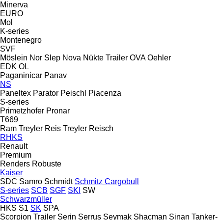
Minerva
EURO
Mol
K-series
Montenegro
SVF
Möslein
Nor Slep
Nova
Nükte Trailer
OVA
Oehler
EDK
OL
Paganinicar
Panav
NS
Paneltex
Parator
Peischl
Piacenza
S-series
Primetzhofer
Pronar
T669
Ram Treyler
Reis Treyler
Reisch
RHKS
Renault
Premium
Renders
Robuste
Kaiser
SDC
Samro
Schmidt
Schmitz Cargobull
S-series
SCB
SGF
SKI
SW
Schwarzmüller
HKS
S1
SK
SPA
Scorpion Trailer
Serin
Serrus
Seymak
Shacman
Sinan Tanker-