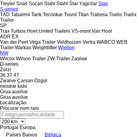
Treyler
Snail
Socari
Stahl
Stahl
Star Yagcilar
Stas
S-series
TAD
Tabarrini
Tank
Tecnokar
Tisvol
Titan
Trabosa
Trailis
Trailix
Trailor
SP
Trax
Turbos Hoet
United Trailers
VS-mont
Van Hool
ADR
EX
Van der Peet
Vega Trailer
Veldhuizen
Vertra
WABCO
WEB
Trailer
Warkas
Weightlifter
Wielton
NW
Wilcox
Wilson Trailer
ZW-Trailer
Zasław
D-series
Zorzi
36
37
47
Zwalve
Çarsan
Özgül
mostrar tudo
Grua auxiliar
Grua auxiliar
Localização
Procurar num raio
Portugal
Europa
Países Baixos
Bélgica