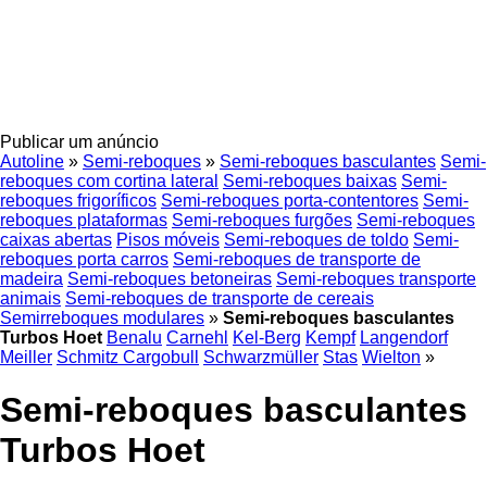
Publicar um anúncio
Autoline
»
Semi-reboques
»
Semi-reboques basculantes
Semi-
reboques com cortina lateral
Semi-reboques baixas
Semi-
reboques frigoríficos
Semi-reboques porta-contentores
Semi-
reboques plataformas
Semi-reboques furgões
Semi-reboques
caixas abertas
Pisos móveis
Semi-reboques de toldo
Semi-
reboques porta carros
Semi-reboques de transporte de
madeira
Semi-reboques betoneiras
Semi-reboques transporte
animais
Semi-reboques de transporte de cereais
Semirreboques modulares
»
Semi-reboques basculantes
Turbos Hoet
Benalu
Carnehl
Kel-Berg
Kempf
Langendorf
Meiller
Schmitz Cargobull
Schwarzmüller
Stas
Wielton
»
Semi-reboques basculantes
Turbos Hoet