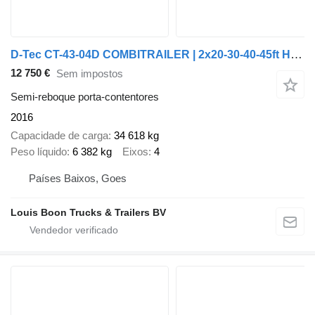
D-Tec CT-43-04D COMBITRAILER | 2x20-30-40-45ft HC * STEERING AXLE * LI
12 750 €
Sem impostos
Semi-reboque porta-contentores
2016
Capacidade de carga
34 618 kg
Peso líquido
6 382 kg
Eixos
4
Países Baixos, Goes
Louis Boon Trucks & Trailers BV