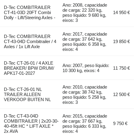
Ano: 2008, capacidade
D-Tec COMBITRAILER
de carga: 22 320 kg,
CT-41-03D 20FT Combi
14 950 €
peso líquido: 9 680 kg,
Dolly - Lift/Steering Axles -
eixos: 3
Ano: 2017, capacidade
D-Tec COMBITRAILER
de carga: 37 642 kg,
CT-43-04D Combitrailer / 4
19 850 €
peso líquido: 6 358 kg,
Axles / 1x Lift Axle
eixos: 4
D-Tec CT-26-01 / 4 AXLE
Ano: 2007, peso líquido:
BREAKER/ BPW DRUM/
11 750 €
10 300 kg, eixos: 4
APK17-01-2027
Ano: 2010, capacidade
D-Tec CT-26-01 NL
de carga: 38 742 kg,
TRAILER ALLEEN
12 500 €
peso líquido: 5 258 kg,
VERKOOP BUITEN NL
eixos: 3
D-Tec CT-43-04D
Ano: 2015, capacidade
COMBITRAILER | 2x20-30-
de carga: 37 667 kg,
9 750 €
40-45ft HC * LIFT AXLE *
peso líquido: 6 333 kg,
2x AVA
eixos: 4