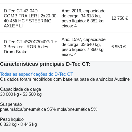
D-Tec CT-43-04D
Ano: 2016, capacidade
COMBITRAILER | 2x20-30-
de carga: 34 618 kg,
12 750 €
40-45ft HC * STEERING
peso líquido: 6 382 kg,
AXLE * LI
eixos: 4
Ano: 1997, capacidade
D-Tec CT 4S20C3040G 1 +
de carga: 39 640 kg,
3 Breaker - ROR Axles
6 950 €
peso líquido: 7 360 kg,
Drum Brake
eixos: 4
Características principais D-Tec CT:
Todas as especificações do D-Tec CT
Os dados foram recolhidos com base na base de anúncios Autoline
Capacidade de carga
38 000 kg
-
53 560 kg
Suspensão
pneumática/pneumática
95%
mola/pneumática
5%
Peso líquido
6 333 kg
-
8 445 kg