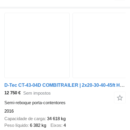
D-Tec CT-43-04D COMBITRAILER | 2x20-30-40-45ft HC * STEERING AXLE * LI
12 750 €
Sem impostos
Semi-reboque porta-contentores
2016
Capacidade de carga
34 618 kg
Peso líquido
6 382 kg
Eixos
4