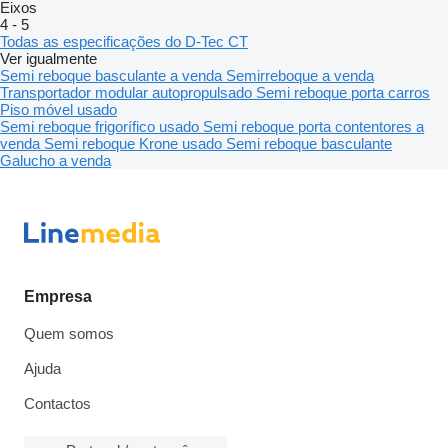
Eixos
4
-
5
Todas as especificações do D-Tec CT
Ver igualmente
Semi reboque basculante a venda
Semirreboque a venda
Transportador modular autopropulsado
Semi reboque porta carros
Piso móvel usado
Semi reboque frigorífico usado
Semi reboque porta contentores a
venda
Semi reboque Krone usado
Semi reboque basculante
Galucho a venda
Empresa
Quem somos
Ajuda
Contactos