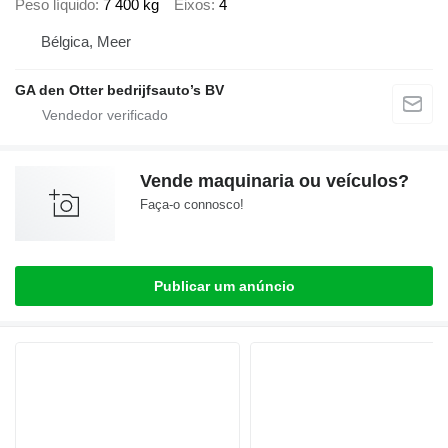
Peso líquido
7 400 kg
Eixos
4
Bélgica, Meer
GA den Otter bedrijfsauto’s BV
Vende maquinaria ou veículos?
Faça-o connosco!
Publicar um anúncio