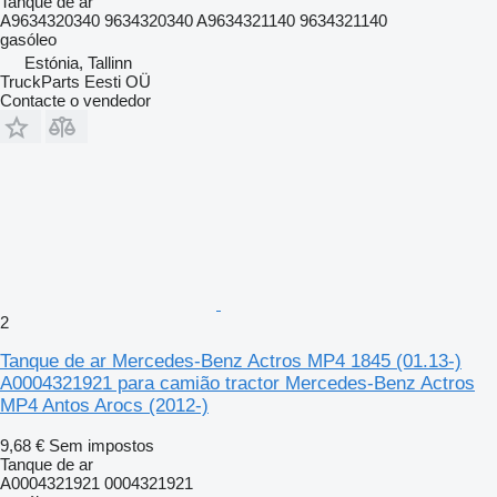
Tanque de ar
A9634320340 9634320340 A9634321140 9634321140
gasóleo
Estónia, Tallinn
TruckParts Eesti OÜ
Contacte o vendedor
2
Tanque de ar Mercedes-Benz Actros MP4 1845 (01.13-)
A0004321921 para camião tractor Mercedes-Benz Actros
MP4 Antos Arocs (2012-)
9,68 €
Sem impostos
Tanque de ar
A0004321921 0004321921