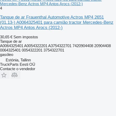
Mercedes-Benz Actros MP4 Antos Arocs (2012-)
4
Tanque de ar Frauenthal Automotive Actros MP4 2651
(01.13-) A0064325401 para camião tractor Mercedes-Benz
Actros MP4 Antos Arocs (2012-)
30,65 €
Sem impostos
Tanque de ar
A0064325401 A0054322201 A3754322701 7420904408 20904408
0064325401 0054322201 3754322701
gasóleo
Estónia, Tallinn
TruckParts Eesti OÜ
Contacte o vendedor