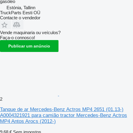
gasóleo
Estónia, Tallinn
TruckParts Eesti OÜ
Contacte o vendedor
Vende maquinaria ou veículos?
Faça-o connosco!
Publicar um anúncio
2
Tanque de ar Mercedes-Benz Actros MP4 2651 (01.13-)
A0004321921 para camião tractor Mercedes-Benz Actros
MP4 Antos Arocs (2012-)
9,68 €
Sem impostos