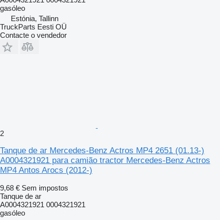
gasóleo
Estónia, Tallinn
TruckParts Eesti OÜ
Contacte o vendedor
2
Tanque de ar Mercedes-Benz Actros MP4 2651 (01.13-)
A0004321921 para camião tractor Mercedes-Benz Actros
MP4 Antos Arocs (2012-)
9,68 €
Sem impostos
Tanque de ar
A0004321921 0004321921
gasóleo