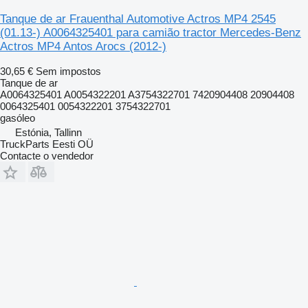
Tanque de ar Frauenthal Automotive Actros MP4 2545
(01.13-) A0064325401 para camião tractor Mercedes-Benz
Actros MP4 Antos Arocs (2012-)
30,65 €
Sem impostos
Tanque de ar
A0064325401 A0054322201 A3754322701 7420904408 20904408
0064325401 0054322201 3754322701
gasóleo
Estónia, Tallinn
TruckParts Eesti OÜ
Contacte o vendedor