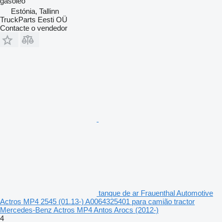
gasóleo
Estónia, Tallinn
TruckParts Eesti OÜ
Contacte o vendedor
tanque de ar Frauenthal Automotive
Actros MP4 2545 (01.13-) A0064325401 para camião tractor
Mercedes-Benz Actros MP4 Antos Arocs (2012-)
4