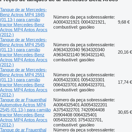
Tanque de ar Mercedes-
Benz Actros MP4 1845
Número da peça sobressalente:
(01.13-) para camião
A0004321921 0004321921,
9,68 €
tractor Mercedes-Benz
combustível: gasóleo
Actros MP4 Antos Arocs
(2012-)
Tanque de ar Mercedes-
Benz Actros MP4 2545
Número da peça sobressalente:
(01.13-) para camião
A9634320340 9634320340
20,16 €
tractor Mercedes-Benz
A9634321140 9634321140,
Actros MP4 Antos Arocs
combustível: gasóleo
(2012-)
Tanque de ar Mercedes-
Benz Actros MP4 2551
Número da peça sobressalente:
(01.13-) para camião
A0054323301 0054323301
17,74 €
tractor Mercedes-Benz
0064323701 A0064323701,
Actros MP4 Antos Arocs
combustível: gasóleo
(2012-)
Tanque de ar Frauenthal
Número da peça sobressalente:
Automotive Actros MP4
A0064325401 A0054322201
2545 (01.13-) para camião
A3754322701 7420904408
30,65 €
tractor Mercedes-Benz
20904408 0064325401
Actros MP4 Antos Arocs
0054322201 3754322701,
(2012-)
combustível: gasóleo
Tanque de ar Frauenthal
Número da peça sobressalente: