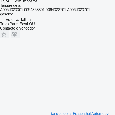
17,74 €
Sem impostos
Tanque de ar
A0054323301 0054323301 0064323701 A0064323701
gasóleo
Estónia, Tallinn
TruckParts Eesti OÜ
Contacte o vendedor
tanque de ar Frauenthal Automotive