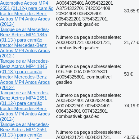
Automotive Actros MP4
A0064325401 A0054322201
2551 (01.12-) para camião
A3754322701 7420904408
30,65 €
tractor Mercedes-Benz
20904408 0064325401
Actros MP4 Antos Arocs
0054322201 3754322701,
(2012-)
combustível: gasóleo
Tanque de ar Mercedes-
Benz Actros MP4 1845
Número da peça sobressalente:
(01.13-) para camião
A0004321721 0004321721,
21,77 €
tractor Mercedes-Benz
combustível: gasóleo
Actros MP4 Antos Arocs
(2012-)
Tanque de ar Mercedes-
Benz Actros MP4 1845
Número da peça sobressalente:
(01.13-) para camião
016.766-00A 0054325801
50 €
tractor Mercedes-Benz
A0054325801, combustível:
Actros MP4 Antos Arocs
gasóleo
(2012-)
Tanque de ar Mercedes-
Número da peça sobressalente:
Benz Actros MP4 2551
A0054324401 A0064324801
(01.12-) para camião
A0074322501 0054324401
74,19 €
tractor Mercedes-Benz
0064324801 0074322501,
Actros MP4 Antos Arocs
combustível: gasóleo
(2012-)
Tanque de ar Mercedes-
Benz Actros MP4 2551
Número da peça sobressalente:
(01.13-) para camião
A0004321721 0004321721,
43,55 €