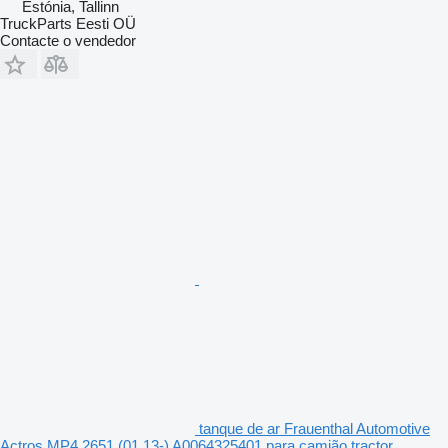
Estónia, Tallinn
TruckParts Eesti OÜ
Contacte o vendedor
tanque de ar Frauenthal Automotive
Actros MP4 2651 (01.13-) A0064325401 para camião tractor