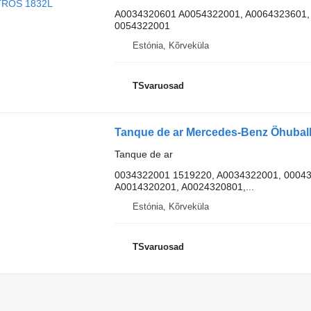
A0034320601 A0054322001, A0064323601,
0054322001
Estónia, Kõrveküla
TSvaruosad
Tanque de ar
0034322001 1519220, A0034322001, 00043
A0014320201, A0024320801,...
Estónia, Kõrveküla
TSvaruosad