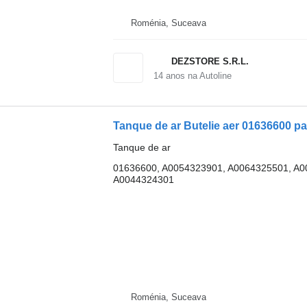
Roménia, Suceava
DEZSTORE S.R.L.
14
anos na Autoline
Tanque de ar Butelie aer 01636600 
Tanque de ar
01636600, A0054323901, A0064325501, A0
A0044324301
Roménia, Suceava