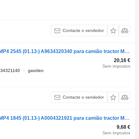
Contacte o vendedor
Tanque de ar Mercedes-Benz Actros MP4 2545 (01.13-) A9634320340 para camião tractor Mercedes-Benz Actros MP4 Antos Arocs (2012-)
20,16 €
Sem impostos
634321140
gasóleo
Contacte o vendedor
Tanque de ar Mercedes-Benz Actros MP4 1845 (01.13-) A0004321921 para camião tractor Mercedes-Benz Actros MP4 Antos Arocs (2012-)
9,68 €
Sem impostos