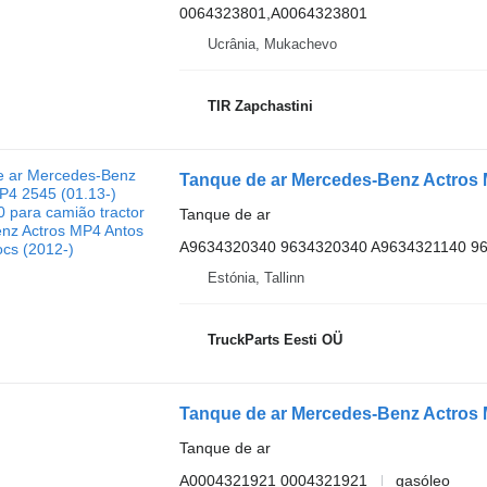
0064323801,A0064323801
Ucrânia, Mukachevo
TIR Zapchastini
Tanque de ar
A9634320340 9634320340 A9634321140 9
Estónia, Tallinn
TruckParts Eesti OÜ
Tanque de ar
A0004321921 0004321921
gasóleo