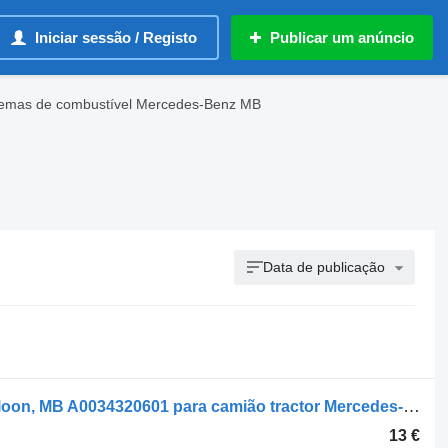
Iniciar sessão / Registo
Publicar um anúncio
temas de combustível Mercedes-Benz MB
Data de publicação
Tanque de ar Mercedes-Benz Õhuballoon, MB A0034320601 para camião tractor Mercedes-Benz ACTROS 1832L
13 €