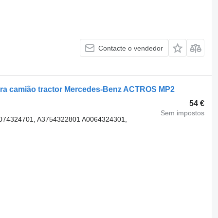
Contacte o vendedor
para camião tractor Mercedes-Benz ACTROS MP2
54 €
Sem impostos
074324701, A3754322801 A0064324301,