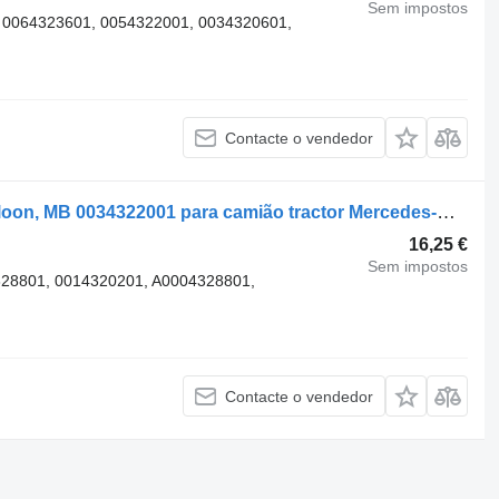
Sem impostos
 0064323601, 0054322001, 0034320601,
Contacte o vendedor
Tanque de ar Mercedes-Benz Õhuballoon, MB 0034322001 para camião tractor Mercedes-Benz ACTROS 1832L
16,25 €
Sem impostos
28801, 0014320201, A0004328801,
Contacte o vendedor