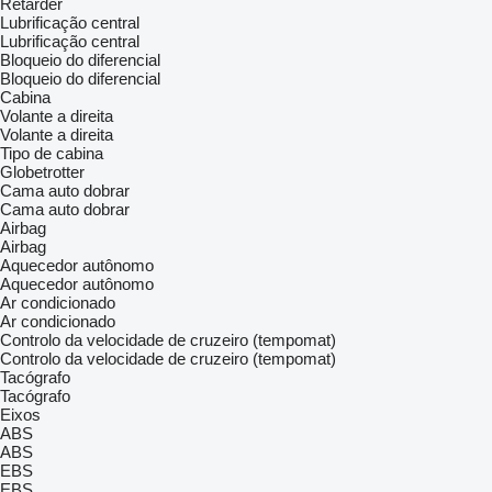
Retarder
Lubrificação central
Lubrificação central
Bloqueio do diferencial
Bloqueio do diferencial
Cabina
Volante a direita
Volante a direita
Tipo de cabina
Globetrotter
Cama auto dobrar
Cama auto dobrar
Airbag
Airbag
Aquecedor autônomo
Aquecedor autônomo
Ar condicionado
Ar condicionado
Controlo da velocidade de cruzeiro (tempomat)
Controlo da velocidade de cruzeiro (tempomat)
Tacógrafo
Tacógrafo
Eixos
ABS
ABS
EBS
EBS