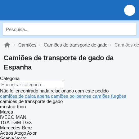
Camiões
Camiões de transporte de gado
Camiões de 
Camiões de transporte de gado da
Espanha
Categoria
Não foi encontrado nada relacionado com este pedido
camiões de caixa aberta
camiões polibennes
camiões furgões
camiões de transporte de gado
mostrar tudo
Marca
IVECO
MAN
TGA
TGM
TGX
Mercedes-Benz
Actros
Atego
Axor
Scania
Volvo