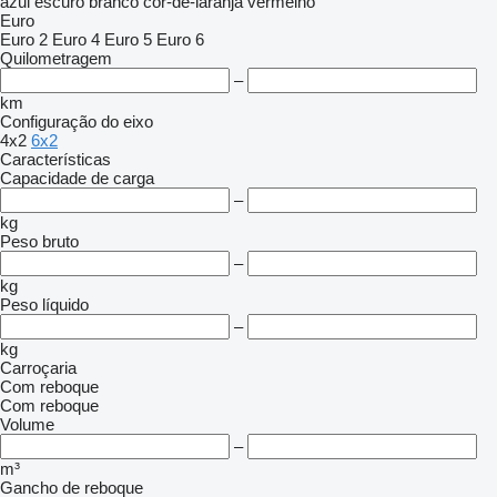
azul escuro
branco
cor-de-laranja
vermelho
Euro
Euro 2
Euro 4
Euro 5
Euro 6
Quilometragem
–
km
Configuração do eixo
4x2
6x2
Características
Capacidade de carga
–
kg
Peso bruto
–
kg
Peso líquido
–
kg
Carroçaria
Com reboque
Com reboque
Volume
–
m³
Gancho de reboque