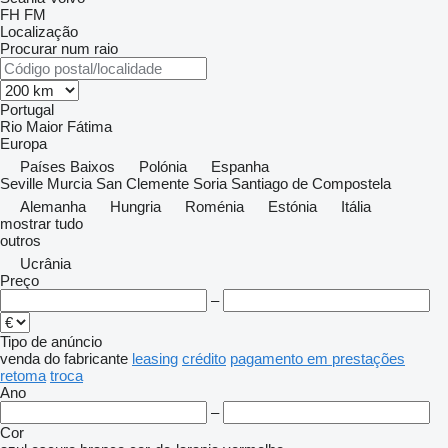
FH
FM
Localização
Procurar num raio
Portugal
Rio Maior
Fátima
Europa
Países Baixos
Polónia
Espanha
Seville
Murcia
San Clemente
Soria
Santiago de Compostela
Alemanha
Hungria
Roménia
Estónia
Itália
mostrar tudo
outros
Ucrânia
Preço
–
Tipo de anúncio
venda
do fabricante
leasing
crédito
pagamento em prestações
retoma
troca
Ano
–
Cor