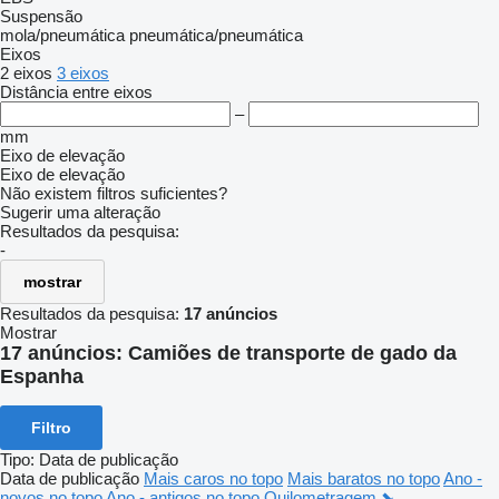
Suspensão
mola/pneumática
pneumática/pneumática
Eixos
2 eixos
3 eixos
Distância entre eixos
–
mm
Eixo de elevação
Eixo de elevação
Não existem filtros suficientes?
Sugerir uma alteração
Resultados da pesquisa:
-
mostrar
Resultados da pesquisa:
17 anúncios
Mostrar
17 anúncios:
Camiões de transporte de gado da
Espanha
Filtro
Tipo
:
Data de publicação
Data de publicação
Mais caros no topo
Mais baratos no topo
Ano -
novos no topo
Ano - antigos no topo
Quilometragem ⬊