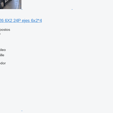
26 6X2 24P ejes 6x2*4
postos
o
óleo
lle
edor