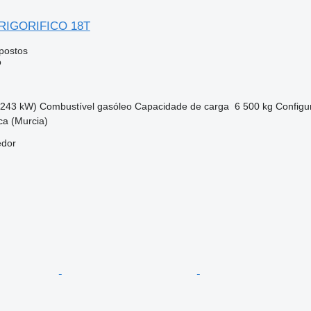
FRIGORIFICO 18T
postos
o
(243 kW)
Combustível
gasóleo
Capacidade de carga
6 500 kg
Configu
ca (Murcia)
edor