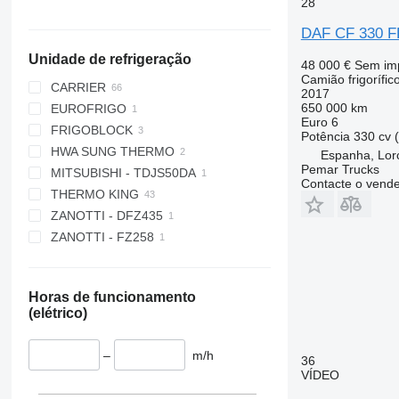
28
DAF CF 330 
Unidade de refrigeração
48 000 €
Sem im
Camião frigorífic
CARRIER
2017
650 000 km
EUROFRIGO
MAXIMA 1300
Euro 6
FRIGOBLOCK
SUPRA
Potência
330 cv 
HWA SUNG THERMO
SUPRA 550
Espanha, Lor
Pemar Trucks
MITSUBISHI - TDJS50DA
SUPRA 750 MT
Contacte o vend
THERMO KING
SUPRA 850
ZANOTTI - DFZ435
SUPRA 850 MT
RD-MT
ZANOTTI - FZ258
SUPRA 900U
T 600R
SUPRA 950
T 800R
SUPRA 950 MT
T 800R Spectrum
Horas de funcionamento
SUPRA 1050
T 1000R
(elétrico)
SUPRA 1050 MT
T 1200R
SUPRA 1050 Silent
T 1200R Spectrum
–
m/h
36
SUPRA 1150
UT 1200
VÍDEO
SUPRA 1150 MT
V 200