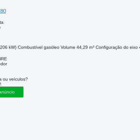
280
ta
o
(206 kW)
Combustível
gasóleo
Volume
44,29 m³
Configuração do eixo
BRE
edor
 ou veículos?
!
anúncio