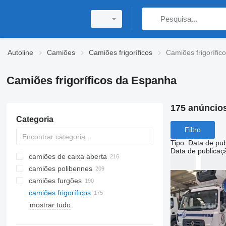
Autoline
Camiões
Camiões frigoríficos
Camiões frigorífi
Camiões frigoríficos da Espanha
175 anúncio
Categoria
Filtro
Tipo
:
Data de pub
Data de publicaç
camiões de caixa aberta
camiões polibennes
camiões furgões
camiões frigoríficos
mostrar tudo