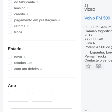
do fabricante
28
leasing
VÍDEO
crédito
Volvo FM 500
pagamento em prestações
retoma
59 500 €
Sem im
Camião frigorífic
troca
2017
772 000 km
Euro 6
Potência
500 cv 
Estado
Espanha, Lor
Pemar Trucks
novo
Contacte o vend
usados
com um defeito
Ano
–
28