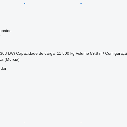
postos
o
(368 kW)
Capacidade de carga
11 800 kg
Volume
59,8 m³
Configuraçã
ca (Murcia)
edor