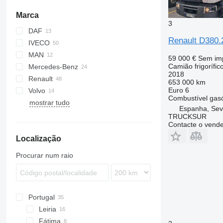
Marca
3
DAF
Jumpy
Renault D380.
IVECO
CF
Ducato
MAN
LF
Daily
59 000 €
Sem im
Camião frigorífic
Mercedes-Benz
XF
EuroCargo
TGE
2018
Renault
S-Way
TGL
Actros
Canter
Atleon
653 000 km
Euro 6
Volvo
Stralis
TGM
Antos
Cabstar
D-series
P-series
Combustível
gas
mostrar tudo
TGS
Atego
NT
D Wide
FE
Espanha, Sevi
Axor
Master
FH
TRUCKSUR
Contacte o vend
Sprinter
Midlum
FL
Localização
Premium
FM
T-series
FMX
Procurar num raio
Portugal
Leiria
Fátima