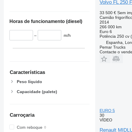
Volvo FL 250
SUPRA 1250
V 300 MAX
SUPRA 1250 MT
V 500
33 500 €
Sem im
SUPRA 1250 Silent
V 500 MAX
Camião frigorífic
Horas de funcionamento (diesel)
2014
VIENTO 300
V 800 MAX
266 000 km
VIENTO 350
Euro 6
–
m/h
Potência
250 cv 
XARIOS 350
Espanha, Lor
XARIOS 400
Pemar Trucks
Contacte o vend
XARIOS 500
XARIOS 600
Características
Peso líquido
Capacidade (palete)
EURO 5
Carroçaria
30
VÍDEO
Com reboque
Renault MIDL