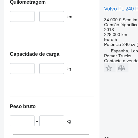
Quilometragem
Volvo FL 240
–
km
34 000 €
Sem im
Camião frigorífic
2013
228 000 km
Euro 5
Potência
240 cv 
Espanha, Lor
Capacidade de carga
Pemar Trucks
Contacte o vend
–
kg
Peso bruto
–
kg