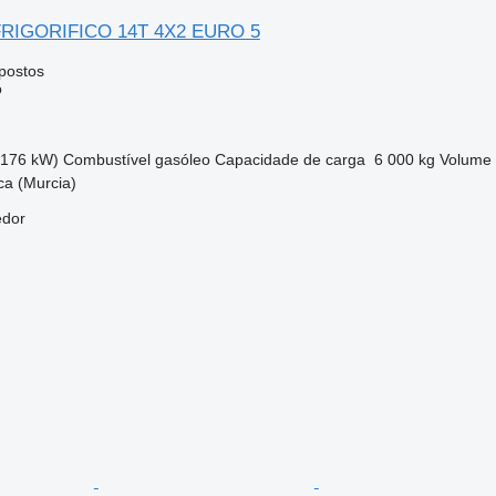
 FRIGORIFICO 14T 4X2 EURO 5
postos
o
(176 kW)
Combustível
gasóleo
Capacidade de carga
6 000 kg
Volume
ca (Murcia)
edor