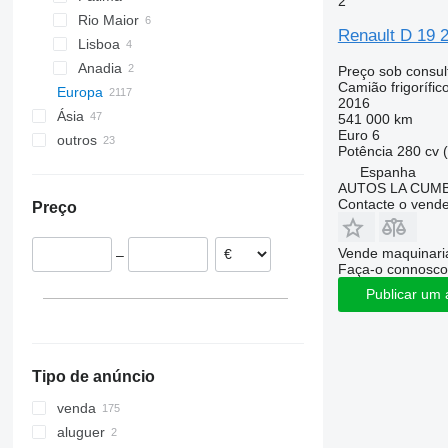
2
Rio Maior
Renault D 19 
Lisboa
Anadia
Preço sob consul
Camião frigorífic
Europa
2016
Ásia
Alemanha
541 000 km
Euro 6
outros
Países Baixos
Japão
Potência
280 cv 
Polónia
China
Ucrânia
Espanha
AUTOS LA CUM
Hungria
Turquia
Peru
Contacte o vend
Preço
Espanha
Colômbia
Seville
Roménia
Argentina
Vende maquinaria
–
Valencia
Bélgica
Faça-o connosco
Barcelona
Grã-Bretanha
Publicar um 
mostrar tudo
Murcia
Malaga
Girona
Tipo de anúncio
Villadolid
Soria
venda
mostrar tudo
aluguer