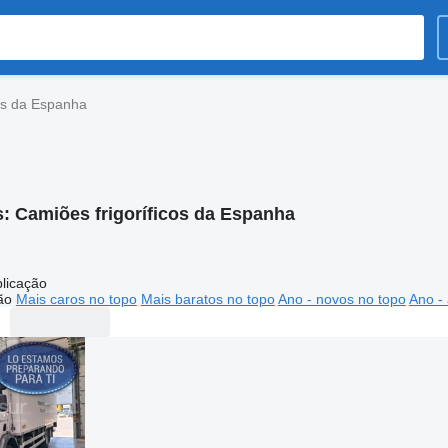
cos da Espanha
s:
Camiões frigoríficos da Espanha
licação
ão
Mais caros no topo
Mais baratos no topo
Ano - novos no topo
Ano - 