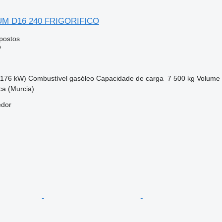
UM D16 240 FRIGORIFICO
postos
o
(176 kW)
Combustível
gasóleo
Capacidade de carga
7 500 kg
Volume
ca (Murcia)
edor