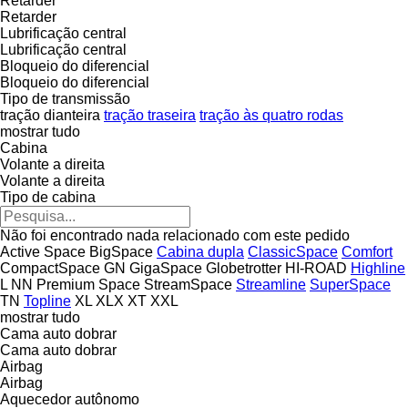
Retarder
Retarder
Lubrificação central
Lubrificação central
Bloqueio do diferencial
Bloqueio do diferencial
Tipo de transmissão
tração dianteira
tração traseira
tração às quatro rodas
mostrar tudo
Cabina
Volante a direita
Volante a direita
Tipo de cabina
Não foi encontrado nada relacionado com este pedido
Active Space
BigSpace
Cabina dupla
ClassicSpace
Comfort
CompactSpace
GN
GigaSpace
Globetrotter
HI-ROAD
Highline
L
NN
Premium
Space
StreamSpace
Streamline
SuperSpace
TN
Topline
XL
XLX
XT
XXL
mostrar tudo
Cama auto dobrar
Cama auto dobrar
Airbag
Airbag
Aquecedor autônomo