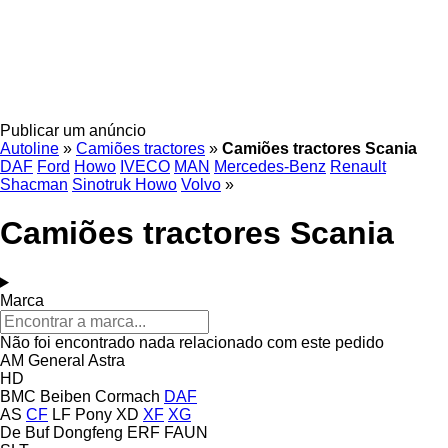
Publicar um anúncio
Autoline
»
Camiões tractores
»
Camiões tractores Scania
DAF
Ford
Howo
IVECO
MAN
Mercedes-Benz
Renault
Shacman
Sinotruk Howo
Volvo
»
Camiões tractores Scania
Marca
Não foi encontrado nada relacionado com este pedido
AM General
Astra
HD
BMC
Beiben
Cormach
DAF
AS
CF
LF
Pony
XD
XF
XG
De Buf
Dongfeng
ERF
FAUN