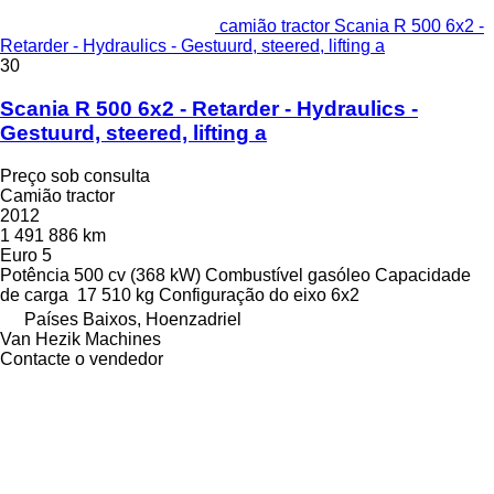
camião tractor Scania R 500 6x2 -
Retarder - Hydraulics - Gestuurd, steered, lifting a
30
Scania R 500 6x2 - Retarder - Hydraulics -
Gestuurd, steered, lifting a
Preço sob consulta
Camião tractor
2012
1 491 886 km
Euro 5
Potência
500 cv (368 kW)
Combustível
gasóleo
Capacidade
de carga
17 510 kg
Configuração do eixo
6x2
Países Baixos, Hoenzadriel
Van Hezik Machines
Contacte o vendedor