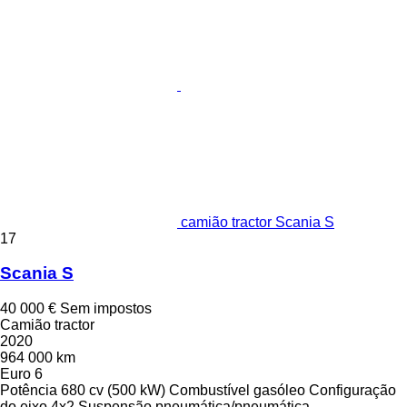
camião tractor Scania S
17
Scania S
40 000 €
Sem impostos
Camião tractor
2020
964 000 km
Euro 6
Potência
680 cv (500 kW)
Combustível
gasóleo
Configuração
do eixo
4x2
Suspensão
pneumática/pneumática