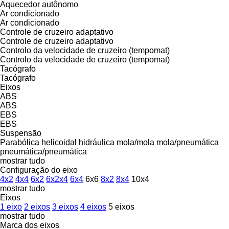
Aquecedor autônomo
Ar condicionado
Ar condicionado
Controle de cruzeiro adaptativo
Controle de cruzeiro adaptativo
Controlo da velocidade de cruzeiro (tempomat)
Controlo da velocidade de cruzeiro (tempomat)
Tacógrafo
Tacógrafo
Eixos
ABS
ABS
EBS
EBS
Suspensão
Parabólica
helicoidal
hidráulica
mola/mola
mola/pneumática
pneumática/pneumática
mostrar tudo
Configuração do eixo
4x2
4x4
6x2
6x2x4
6x4
6x6
8x2
8x4
10x4
mostrar tudo
Eixos
1 eixo
2 eixos
3 eixos
4 eixos
5 eixos
mostrar tudo
Marca dos eixos