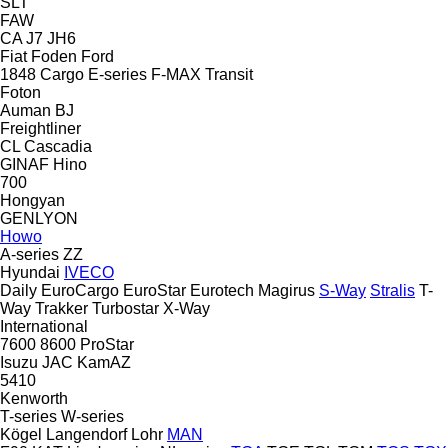
SLT
FAW
CA
J7
JH6
Fiat
Foden
Ford
1848
Cargo
E-series
F-MAX
Transit
Foton
Auman
BJ
Freightliner
CL
Cascadia
GINAF
Hino
700
Hongyan
GENLYON
Howo
A-series
ZZ
Hyundai
IVECO
Daily
EuroCargo
EuroStar
Eurotech
Magirus
S-Way
Stralis
T-
Way
Trakker
Turbostar
X-Way
International
7600
8600
ProStar
Isuzu
JAC
KamAZ
5410
Kenworth
T-series
W-series
Kögel
Langendorf
Lohr
MAN