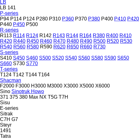
LB
LB 141
P-series
P94
P114
P124
P280
P310
P360
P370
P380
P400
P410
P420
P440
P450
P500
R-series
R113
R114
R124
R142
R143
R144
R164
R380
R400
R410
R420
R440
R450
R460
R470
R480
R490
R500
R520
R530
R540
R560
R580
R590
R620
R650
R660
R730
S-series
S410
S450
S460
S500
S520
S540
S560
S580
S590
S650
S660
S730
S770
T-series
T124
T142
T144
T164
Shacman
F2000
F3000
H3000
M3000
X3000
X5000
X6000
Sino
Sinotruk Howo
371
375
380
Max
NX
T5G
T7H
Sisu
E-series
Sitrak
C7H
G7
Steyr
1491
Tatra