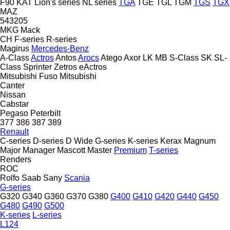
F90
KAT
Lion's series
NL series
TGA
TGE
TGL
TGM
TGS
TGX
MAZ
543205
MKG
Mack
CH
F-series
R-series
Magirus
Mercedes-Benz
A-Class
Actros
Antos
Arocs
Atego
Axor
LK
MB
S-Class
SK
SL-
Class
Sprinter
Zetros
eActros
Mitsubishi Fuso
Mitsubishi
Canter
Nissan
Cabstar
Pegaso
Peterbilt
377
386
387
389
Renault
C-series
D-series
D Wide
G-series
K-series
Kerax
Magnum
Major
Manager
Mascott
Master
Premium
T-series
Renders
ROC
Rolfo
Saab
Sany
Scania
G-series
G320
G340
G360
G370
G380
G400
G410
G420
G440
G450
G480
G490
G500
K-series
L-series
L124