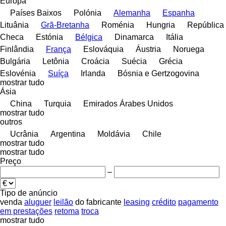
Europa
Países Baixos
Polónia
Alemanha
Espanha
Lituânia
Grã-Bretanha
Roménia
Hungria
República
Checa
Estónia
Bélgica
Dinamarca
Itália
Finlândia
França
Eslováquia
Áustria
Noruega
Bulgária
Letônia
Croácia
Suécia
Grécia
Eslovénia
Suíça
Irlanda
Bósnia e Gertzogovina
mostrar tudo
Ásia
China
Turquia
Emirados Árabes Unidos
mostrar tudo
outros
Ucrânia
Argentina
Moldávia
Chile
mostrar tudo
mostrar tudo
Preço
–
Tipo de anúncio
venda
aluguer
leilão
do fabricante
leasing
crédito
pagamento
em prestações
retoma
troca
mostrar tudo