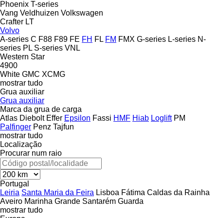
Phoenix
T-series
Vang
Veldhuizen
Volkswagen
Crafter
LT
Volvo
A-series
C
F88
F89
FE
FH
FL
FM
FMX
G-series
L-series
N-
series
PL
S-series
VNL
Western Star
4900
White GMC
XCMG
mostrar tudo
Grua auxiliar
Grua auxiliar
Marca da grua de carga
Atlas
Diebolt
Effer
Epsilon
Fassi
HMF
Hiab
Loglift
PM
Palfinger
Penz
Tajfun
mostrar tudo
Localização
Procurar num raio
Portugal
Leiria
Santa Maria da Feira
Lisboa
Fátima
Caldas da Rainha
Aveiro
Marinha Grande
Santarém
Guarda
mostrar tudo