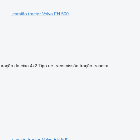
camião tractor Volvo FH 500
uração do eixo
4x2
Tipo de transmissão
tração traseira
camião tractor Volvo FH 500