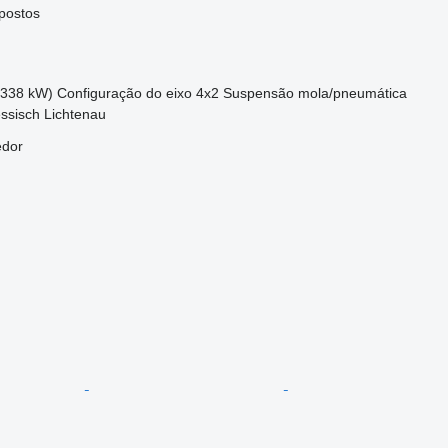
postos
(338 kW)
Configuração do eixo
4x2
Suspensão
mola/pneumática
ssisch Lichtenau
edor