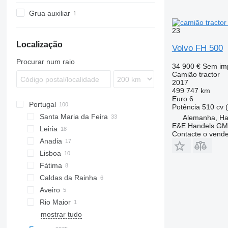
X-Way
TGX
Axor
R-series
FMX
FH16
FM12
FH12 420
Grua auxiliar
LK
S-series
S-series
FH 400
FM13
FH12 460
FH16 550
23
S-Class
T-series
FH 420
FM 340
FH16 610
FM13 440
SK
FH 440
FM 380
FH16 650
Localização
Volvo FH 500
FH 460
FM 400
FH16 660
Procurar num raio
34 900 €
Sem im
FH 500
FM 420
FH16 700
Camião tractor
FH 510
FM 440
FH16 750
2017
499 747 km
FH 540
FM 450
Euro 6
FM 460
Portugal
Potência
510 cv 
FM 500
Santa Maria da Feira
Alemanha, H
E&E Handels G
Leiria
Contacte o vend
Anadia
Lisboa
Fátima
Caldas da Rainha
Aveiro
Rio Maior
mostrar tudo