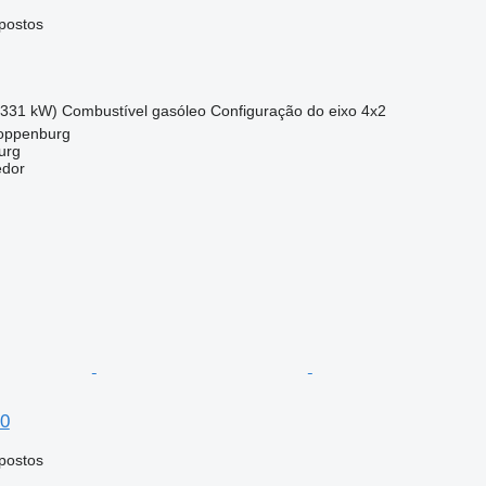
postos
(331 kW)
Combustível
gasóleo
Configuração do eixo
4x2
oppenburg
urg
edor
00
postos