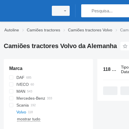
Autoline
Camiões tractores
Camiões tractores Volvo
Cami
Camiões tractores Volvo da Alemanha
Tipo
Marca
118 anúncios:
Data
DAF
IVECO
CF
F-MAX
MAN
XD
Daily
Mercedes-Benz
XF
EuroCargo
KAT
CH
Scania
XG
Magirus
TGA
Actros
D-series
Volvo
S-Way
TGL
Antos
Magnum
G-series
mostrar tudo
Stralis
TGM
Arocs
Premium
LB
FH
Trakker
TGS
Atego
T-series
P-series
FM
FH12