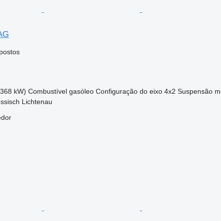
 AG
postos
(368 kW)
Combustível
gasóleo
Configuração do eixo
4x2
Suspensão
m
ssisch Lichtenau
edor