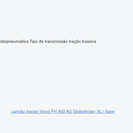
ola/pneumática
Tipo de transmissão
tração traseira
camião tractor Volvo FH 460 AG Globettroter XL i-Save