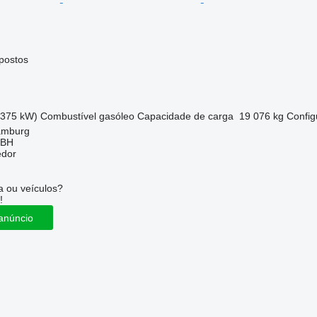
postos
(375 kW)
Combustível
gasóleo
Capacidade de carga
19 076 kg
Config
amburg
MBH
edor
 ou veículos?
!
anúncio