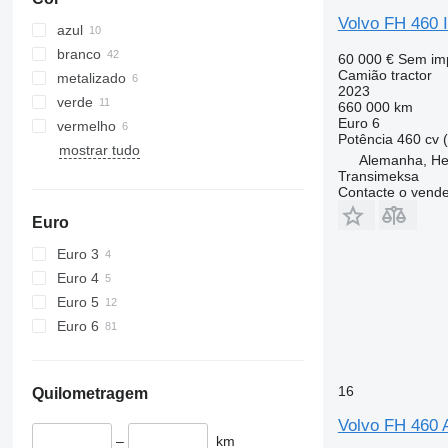
Volvo FH 460 I
azul
branco
60 000 €
Sem im
Camião tractor
metalizado
2023
verde
660 000 km
Euro 6
vermelho
Potência
460 cv 
mostrar tudo
Alemanha, He
Transimeksa
Contacte o vend
Euro
Euro 3
Euro 4
Euro 5
Euro 6
16
Quilometragem
Volvo FH 460 A
–
km