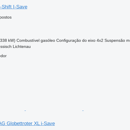
-Shift I-Save
postos
(338 kW)
Combustível
gasóleo
Configuração do eixo
4x2
Suspensão
m
ssisch Lichtenau
edor
G Globettroter XL i-Save