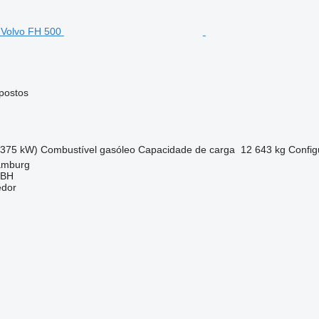
postos
(375 kW)
Combustível
gasóleo
Capacidade de carga
12 643 kg
Config
amburg
MBH
edor