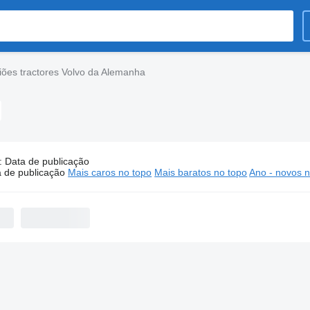
ões tractores Volvo da Alemanha
:
Data de publicação
Camiões tractores Volvo da Alemanha
 de publicação
Mais caros no topo
Mais baratos no topo
Ano - novos n