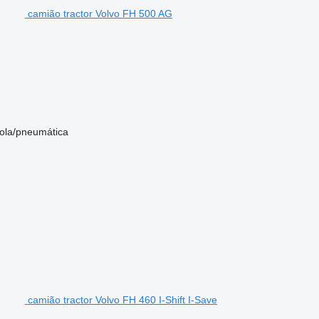
camião tractor Volvo FH 500 AG
ola/pneumática
camião tractor Volvo FH 460 I-Shift I-Save