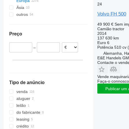
Europa
24
Ásia
Países Baixos
Volvo FH 500
outros
Polónia
Emirados Árabes Unidos
Lituânia
China
Ucrânia
49 900 €
Sem im
Grã-Bretanha
Turquia
Moldávia
Camião tractor
2014
Preço
Espanha
Arábia Saudita
Argentina
137 630 km
Alemanha
Chile
Euro 6
Potência
510 cv 
–
Dusseldorf
Bélgica
Alemanha, H
Munich
Roménia
E&E Handels G
Contacte o vend
mostrar tudo
Stuttgart
Regensburg
Vende maquinaria
Lemgo
Faça-o connosco
Tipo de anúncio
Frankfurt am Main
Publicar um 
Hamburg
venda
Hannover
aluguer
mostrar tudo
leilão
do fabricante
leasing
crédito