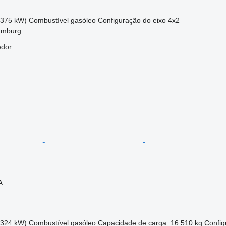
(375 kW)
Combustível
gasóleo
Configuração do eixo
4x2
amburg
edor
A
(324 kW)
Combustível
gasóleo
Capacidade de carga
16 510 kg
Config