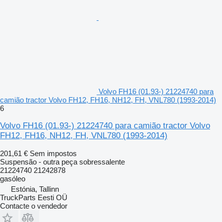
Volvo FH16 (01.93-) 21224740 para
camião tractor Volvo FH12, FH16, NH12, FH, VNL780 (1993-2014)
6
Volvo FH16 (01.93-) 21224740 para camião tractor Volvo
FH12, FH16, NH12, FH, VNL780 (1993-2014)
201,61 €
Sem impostos
Suspensão - outra peça sobressalente
21224740 21242878
gasóleo
Estónia, Tallinn
TruckParts Eesti OÜ
Contacte o vendedor