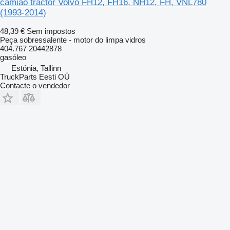
camião tractor Volvo FH12, FH16, NH12, FH, VNL780
(1993-2014)
48,39 €
Sem impostos
Peça sobressalente - motor do limpa vidros
404.767 20442878
gasóleo
Estónia, Tallinn
TruckParts Eesti OÜ
Contacte o vendedor