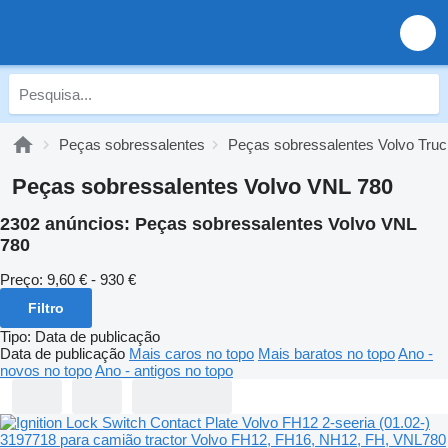
Peças sobressalentes
Peças sobressalentes Volvo Tru
Peças sobressalentes Volvo VNL 780
2302 anúncios:
Peças sobressalentes Volvo VNL
780
Preço:
9,60 € - 930 €
Filtro
Tipo
:
Data de publicação
Data de publicação
Mais caros no topo
Mais baratos no topo
Ano -
novos no topo
Ano - antigos no topo