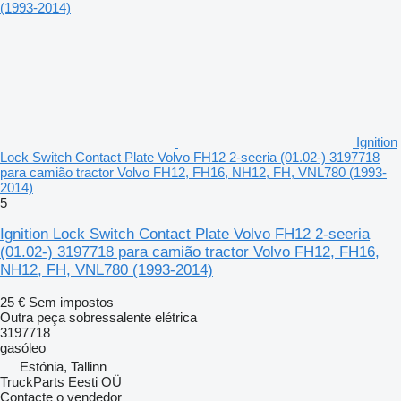
Ignition
Lock Switch Contact Plate Volvo FH12 2-seeria (01.02-) 3197718
para camião tractor Volvo FH12, FH16, NH12, FH, VNL780 (1993-
2014)
5
Ignition Lock Switch Contact Plate Volvo FH12 2-seeria
(01.02-) 3197718 para camião tractor Volvo FH12, FH16,
NH12, FH, VNL780 (1993-2014)
25 €
Sem impostos
Outra peça sobressalente elétrica
3197718
gasóleo
Estónia, Tallinn
TruckParts Eesti OÜ
Contacte o vendedor