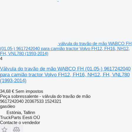
válvula do travão de mão WABCO FH
(01.05-) 9617242040 para camião tractor Volvo FH12, FH16, NH12,
FH, VNL780 (1993-2014)
4
Válvula do travão de mão WABCO FH (01.05-) 9617242040
para camião tractor Volvo FH12, FH16, NH12, FH, VNL780
(1993-2014)
34,68 €
Sem impostos
Peça sobressalente - válvula do travão de mão
9617242040 20367533 1524321
gasóleo
Estónia, Tallinn
TruckParts Eesti OÜ
Contacte o vendedor