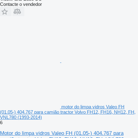
Contacte o vendedor
motor do limpa vidros Valeo FH
(01.05-) 404.767 para camião tractor Volvo FH12, FH16, NH12, FH,
VNL780 (1993-2014)
6
Motor do limpa vidros Valeo FH (01.05-) 404.767 para