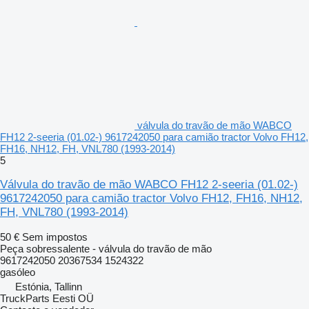
válvula do travão de mão WABCO
FH12 2-seeria (01.02-) 9617242050 para camião tractor Volvo FH12,
FH16, NH12, FH, VNL780 (1993-2014)
5
Válvula do travão de mão WABCO FH12 2-seeria (01.02-)
9617242050 para camião tractor Volvo FH12, FH16, NH12,
FH, VNL780 (1993-2014)
50 €
Sem impostos
Peça sobressalente - válvula do travão de mão
9617242050 20367534 1524322
gasóleo
Estónia, Tallinn
TruckParts Eesti OÜ