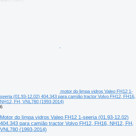
motor do limpa vidros Valeo FH12 1-
seeria (01.93-12.02) 404.343 para camião tractor Volvo FH12, FH16,
NH12, FH, VNL780 (1993-2014)
6
Motor do limpa vidros Valeo FH12 1-seeria (01.93-12.02)
404.343 para camião tractor Volvo FH12, FH16, NH12, FH,
VNL780 (1993-2014)