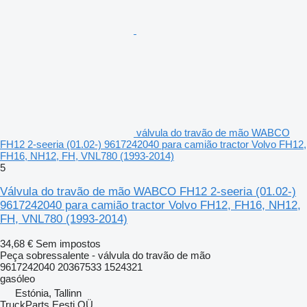
válvula do travão de mão WABCO
FH12 2-seeria (01.02-) 9617242040 para camião tractor Volvo FH12,
FH16, NH12, FH, VNL780 (1993-2014)
5
Válvula do travão de mão WABCO FH12 2-seeria (01.02-)
9617242040 para camião tractor Volvo FH12, FH16, NH12,
FH, VNL780 (1993-2014)
34,68 €
Sem impostos
Peça sobressalente - válvula do travão de mão
9617242040 20367533 1524321
gasóleo
Estónia, Tallinn
TruckParts Eesti OÜ