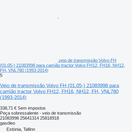
veio de transmissão Volvo FH
(01.05-) 21083998 para camião tractor Volvo FH12, FH16, NH12,
FH, VNL780 (1993-2014)
5
Veio de transmissão Volvo FH (01.05-) 21083998 para
camião tractor Volvo FH12, FH16, NH12, FH, VNL780
(1993-2014)
338,71 €
Sem impostos
Peça sobressalente - veio de transmissão
21083998 25641314 25818918
gasóleo
Estónia, Tallinn