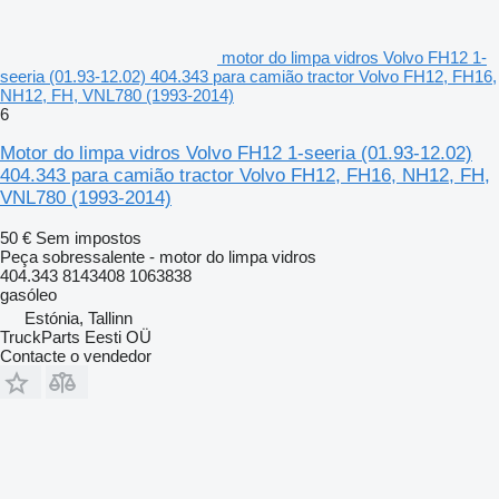
motor do limpa vidros Volvo FH12 1-
seeria (01.93-12.02) 404.343 para camião tractor Volvo FH12, FH16,
NH12, FH, VNL780 (1993-2014)
6
Motor do limpa vidros Volvo FH12 1-seeria (01.93-12.02)
404.343 para camião tractor Volvo FH12, FH16, NH12, FH,
VNL780 (1993-2014)
50 €
Sem impostos
Peça sobressalente - motor do limpa vidros
404.343 8143408 1063838
gasóleo
Estónia, Tallinn
TruckParts Eesti OÜ
Contacte o vendedor