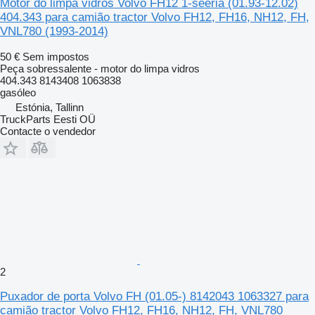
Motor do limpa vidros Volvo FH12 1-seeria (01.93-12.02)
404.343 para camião tractor Volvo FH12, FH16, NH12, FH,
VNL780 (1993-2014)
50 €
Sem impostos
Peça sobressalente - motor do limpa vidros
404.343 8143408 1063838
gasóleo
Estónia, Tallinn
TruckParts Eesti OÜ
Contacte o vendedor
2
Puxador de porta Volvo FH (01.05-) 8142043 1063327 para
camião tractor Volvo FH12, FH16, NH12, FH, VNL780