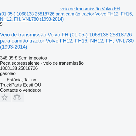
veio de transmissão Volvo FH
(01.05-) 1068138 25818726 para camião tractor Volvo FH12, FH16,
NH12, FH, VNL780 (1993-2014)
5
Veio de transmissão Volvo FH (01.05-) 1068138 25818726
para camião tractor Volvo FH12, FH16, NH12, FH, VNL780
(1993-2014)
348,39 €
Sem impostos
Peça sobressalente - veio de transmissão
1068138 25818726
gasóleo
Estónia, Tallinn
TruckParts Eesti OÜ
Contacte o vendedor