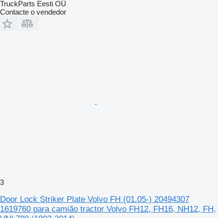
TruckParts Eesti OÜ
Contacte o vendedor
3
Door Lock Striker Plate Volvo FH (01.05-) 20494307
1619760 para camião tractor Volvo FH12, FH16, NH12, FH,