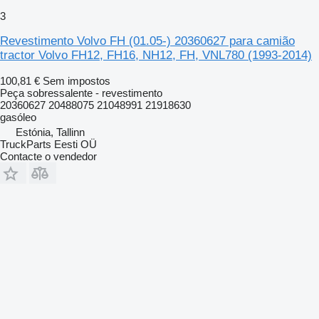
3
Revestimento Volvo FH (01.05-) 20360627 para camião
tractor Volvo FH12, FH16, NH12, FH, VNL780 (1993-2014)
100,81 €
Sem impostos
Peça sobressalente - revestimento
20360627 20488075 21048991 21918630
gasóleo
Estónia, Tallinn
TruckParts Eesti OÜ
Contacte o vendedor