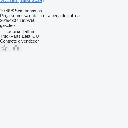
VNL780 (1993-2014)
10,48 €
Sem impostos
Peça sobressalente - outra peça de cabina
20494307 1619760
gasóleo
Estónia, Tallinn
TruckParts Eesti OÜ
Contacte o vendedor