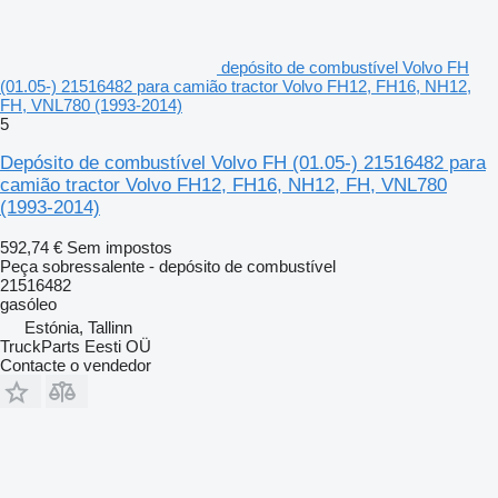
depósito de combustível Volvo FH
(01.05-) 21516482 para camião tractor Volvo FH12, FH16, NH12,
FH, VNL780 (1993-2014)
5
Depósito de combustível Volvo FH (01.05-) 21516482 para
camião tractor Volvo FH12, FH16, NH12, FH, VNL780
(1993-2014)
592,74 €
Sem impostos
Peça sobressalente - depósito de combustível
21516482
gasóleo
Estónia, Tallinn
TruckParts Eesti OÜ
Contacte o vendedor