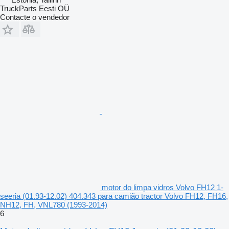
TruckParts Eesti OÜ
Contacte o vendedor
motor do limpa vidros Volvo FH12 1-
seeria (01.93-12.02) 404.343 para camião tractor Volvo FH12, FH16,
NH12, FH, VNL780 (1993-2014)
6