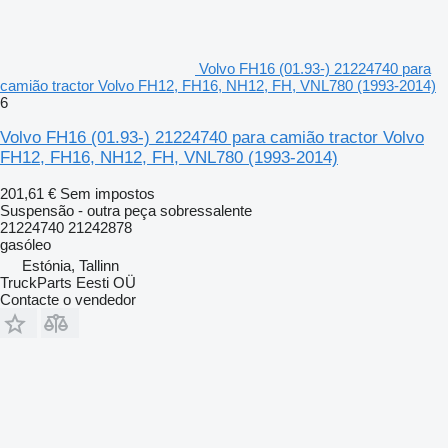
Volvo FH16 (01.93-) 21224740 para
camião tractor Volvo FH12, FH16, NH12, FH, VNL780 (1993-2014)
6
Volvo FH16 (01.93-) 21224740 para camião tractor Volvo
FH12, FH16, NH12, FH, VNL780 (1993-2014)
201,61 €
Sem impostos
Suspensão - outra peça sobressalente
21224740 21242878
gasóleo
Estónia, Tallinn
TruckParts Eesti OÜ
Contacte o vendedor